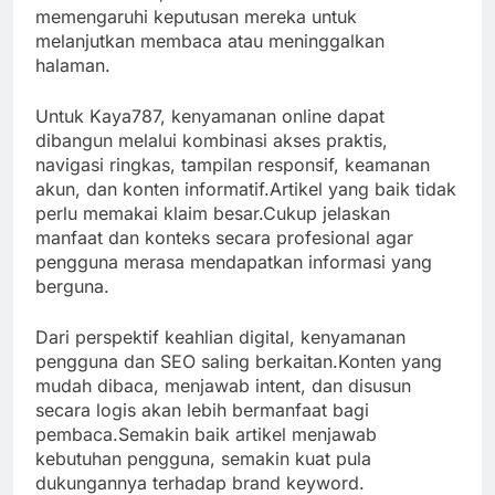
memengaruhi keputusan mereka untuk
melanjutkan membaca atau meninggalkan
halaman.
Untuk Kaya787, kenyamanan online dapat
dibangun melalui kombinasi akses praktis,
navigasi ringkas, tampilan responsif, keamanan
akun, dan konten informatif.Artikel yang baik tidak
perlu memakai klaim besar.Cukup jelaskan
manfaat dan konteks secara profesional agar
pengguna merasa mendapatkan informasi yang
berguna.
Dari perspektif keahlian digital, kenyamanan
pengguna dan SEO saling berkaitan.Konten yang
mudah dibaca, menjawab intent, dan disusun
secara logis akan lebih bermanfaat bagi
pembaca.Semakin baik artikel menjawab
kebutuhan pengguna, semakin kuat pula
dukungannya terhadap brand keyword.