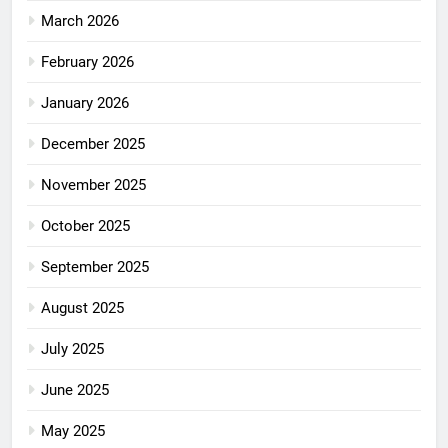
March 2026
February 2026
January 2026
December 2025
November 2025
October 2025
September 2025
August 2025
July 2025
June 2025
May 2025