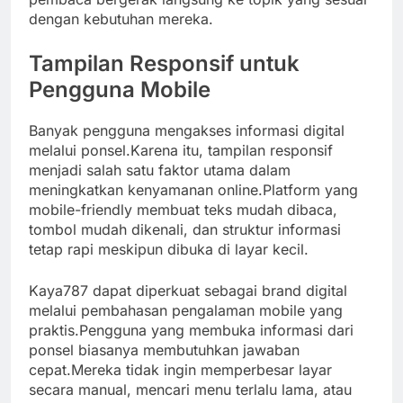
dengan kebutuhan mereka.
Tampilan Responsif untuk
Pengguna Mobile
Banyak pengguna mengakses informasi digital
melalui ponsel.Karena itu, tampilan responsif
menjadi salah satu faktor utama dalam
meningkatkan kenyamanan online.Platform yang
mobile-friendly membuat teks mudah dibaca,
tombol mudah dikenali, dan struktur informasi
tetap rapi meskipun dibuka di layar kecil.
Kaya787 dapat diperkuat sebagai brand digital
melalui pembahasan pengalaman mobile yang
praktis.Pengguna yang membuka informasi dari
ponsel biasanya membutuhkan jawaban
cepat.Mereka tidak ingin memperbesar layar
secara manual, mencari menu terlalu lama, atau