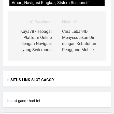
Aman, Navigasi Ringkas, Sistem Responsif
Previous:
Next:
Post
navigation
Kaya787 sebagai
Cara Lebah4D
Platform Online
Menyesuaikan Diri
dengan Navigasi
dengan Kebutuhan
yang Sederhana
Pengguna Mobile
SITUS LINK SLOT GACOR
slot gacor hari ini