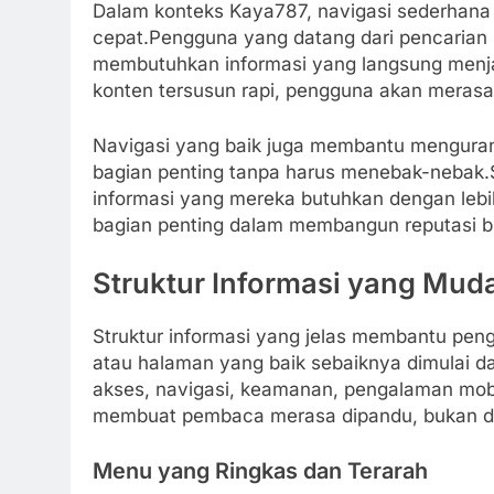
Dalam konteks Kaya787, navigasi sederhan
cepat.Pengguna yang datang dari pencarian
membutuhkan informasi yang langsung menj
konten tersusun rapi, pengguna akan merasa
Navigasi yang baik juga membantu mengura
bagian penting tanpa harus menebak-neba
informasi yang mereka butuhkan dengan lebih
bagian penting dalam membangun reputasi bra
Struktur Informasi yang Mud
Struktur informasi yang jelas membantu p
atau halaman yang baik sebaiknya dimulai da
akses, navigasi, keamanan, pengalaman mobil
membuat pembaca merasa dipandu, bukan d
Menu yang Ringkas dan Terarah