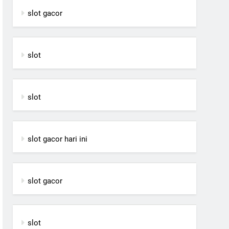
slot gacor
slot
slot
slot gacor hari ini
slot gacor
slot