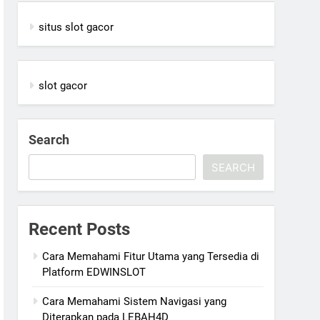
situs slot gacor
slot gacor
Search
SEARCH
Recent Posts
Cara Memahami Fitur Utama yang Tersedia di
Platform EDWINSLOT
Cara Memahami Sistem Navigasi yang
Diterapkan pada LEBAH4D