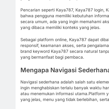
Pencarian seperti Kaya787, Kaya787 login, 
bahwa pengguna memiliki kebutuhan informa
secara umum, ada yang ingin memahami akse
yang dibaca memiliki konteks yang jelas.
Sebagai platform online, Kaya787 dapat dibaha
responsif, keamanan akses, serta pengalama
brand keyword Kaya787 secara natural tanpa
yang bermanfaat bagi pembaca.
Mengapa Navigasi Sederhana
Navigasi sederhana adalah salah satu eleme
ingin menghabiskan terlalu banyak waktu h
atau menemukan informasi utama.Platform y
yang jelas, menu yang tidak berlebihan, serta