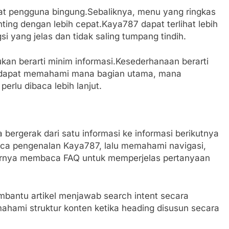
at pengguna bingung.Sebaliknya, menu yang ringkas
g dengan lebih cepat.Kaya787 dapat terlihat lebih
si yang jelas dan tidak saling tumpang tindih.
kan berarti minim informasi.Kesederhanaan berarti
na dapat memahami mana bagian utama, mana
erlu dibaca lebih lanjut.
ergerak dari satu informasi ke informasi berikutnya
a pengenalan Kaya787, lalu memahami navigasi,
irnya membaca FAQ untuk memperjelas pertanyaan
embantu artikel menjawab search intent secara
ahami struktur konten ketika heading disusun secara