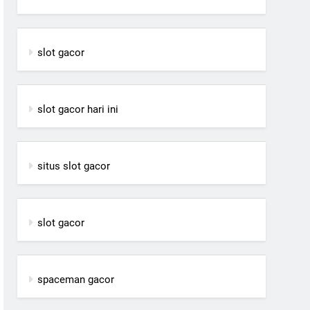
slot gacor
slot gacor hari ini
situs slot gacor
slot gacor
spaceman gacor