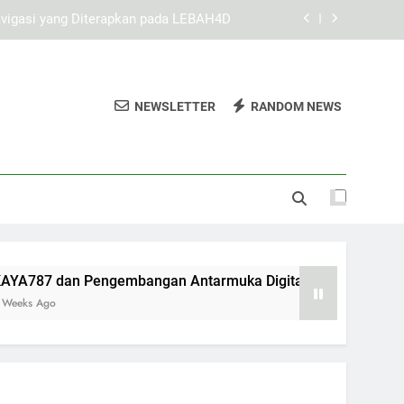
igasi yang Diterapkan pada LEBAH4D
an Antarmuka Digital yang Responsif
alaman yang Diterapkan pada KAYA787
NEWSLETTER
RANDOM NEWS
yang Tersedia di Platform EDWINSLOT
una Dewasa.
igasi yang Diterapkan pada LEBAH4D
an Antarmuka Digital yang Responsif
alaman yang Diterapkan pada KAYA787
Pengembangan Antarmuka Digital yang Responsif
Meng
3 Wee