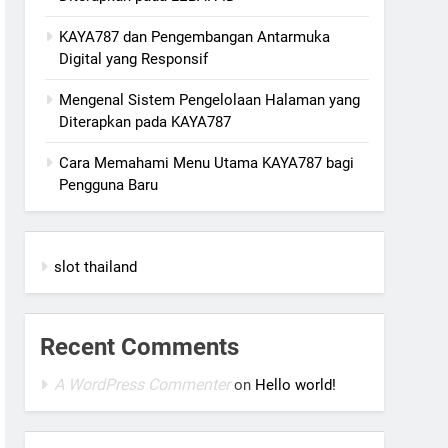
KAYA787 dan Pengembangan Antarmuka
Digital yang Responsif
Mengenal Sistem Pengelolaan Halaman yang
Diterapkan pada KAYA787
Cara Memahami Menu Utama KAYA787 bagi
Pengguna Baru
slot thailand
Recent Comments
A WordPress Commenter
on
Hello world!