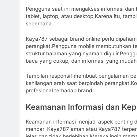
Pengguna saat ini mengakses informasi dari
tablet, laptop, atau desktop.Karena itu, tamp
sederhana.
Kaya787 sebagai brand online perlu dipaham
perangkat.Pengguna mobile membutuhkan tek
struktur halaman yang nyaman digulir.Pengg
baca yang cukup, dan informasi yang mudah
Tampilan responsif membuat pengalaman pen
kehilangan arah saat berpindah perangkat.Ko
profesional terhadap brand.
Keamanan Informasi dan Ke
Keamanan informasi menjadi aspek penting
mencari Kaya787 aman atau Kaya787 terper
jelas dan tidak berlebihan.Mereka ingin m