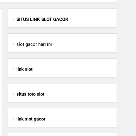
SITUS LINK SLOT GACOR
slot gacor hari ini
link slot
situs toto slot
link slot gacor