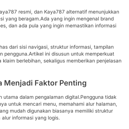
Kaya787 resmi, dan Kaya787 alternatif menunjukkan
si yang beragam.Ada yang ingin mengenal brand
s, dan ada pula yang ingin memastikan informasi
s dari sisi navigasi, struktur informasi, tampilan
n pengguna.Artikel ini disusun untuk memperkuat
 klaim berlebihan, sekaligus memberikan penjelasan
 Menjadi Faktor Penting
n utama dalam pengalaman digital.Pengguna tidak
anya untuk mencari menu, memahami alur halaman,
ang mudah digunakan biasanya memiliki struktur
 alur informasi yang logis.