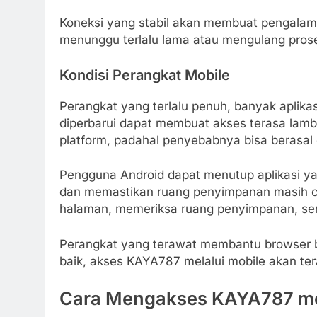
Koneksi yang stabil akan membuat pengalaman
menunggu terlalu lama atau mengulang proses
Kondisi Perangkat Mobile
Perangkat yang terlalu penuh, banyak aplikasi
diperbarui dapat membuat akses terasa lambat
platform, padahal penyebabnya bisa berasal 
Pengguna Android dapat menutup aplikasi ya
dan memastikan ruang penyimpanan masih c
halaman, memeriksa ruang penyimpanan, sert
Perangkat yang terawat membantu browser be
baik, akses KAYA787 melalui mobile akan ter
Cara Mengakses KAYA787 mel