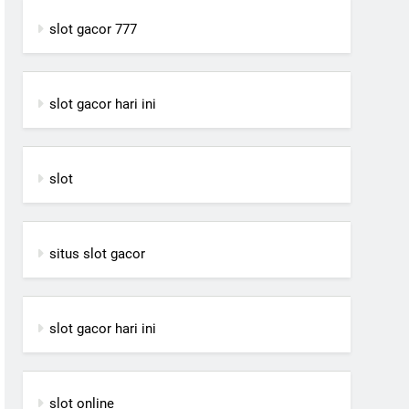
slot gacor 777
slot gacor hari ini
slot
situs slot gacor
slot gacor hari ini
slot online