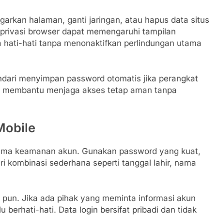
garkan halaman, ganti jaringan, atau hapus data situs
 privasi browser dapat memengaruhi tampilan
a hati-hati tanpa menonaktifkan perlindungan utama
indari menyimpan password otomatis jika perangkat
ni membantu menjaga akses tetap aman tanpa
Mobile
rsama keamanan akun. Gunakan password yang kuat,
ri kombinasi sederhana seperti tanggal lahir, nama
pun. Jika ada pihak yang meminta informasi akun
berhati-hati. Data login bersifat pribadi dan tidak