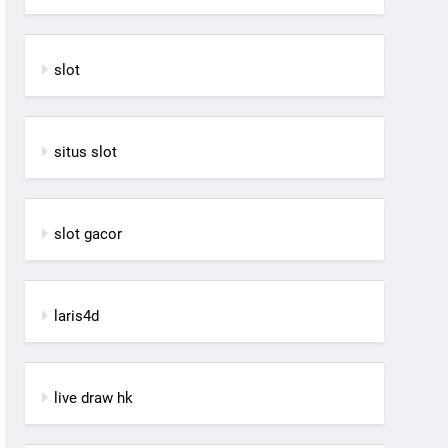
slot
situs slot
slot gacor
laris4d
live draw hk