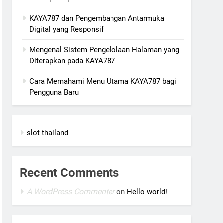
KAYA787 dan Pengembangan Antarmuka
Digital yang Responsif
Mengenal Sistem Pengelolaan Halaman yang
Diterapkan pada KAYA787
Cara Memahami Menu Utama KAYA787 bagi
Pengguna Baru
slot thailand
Recent Comments
A WordPress Commenter
on
Hello world!