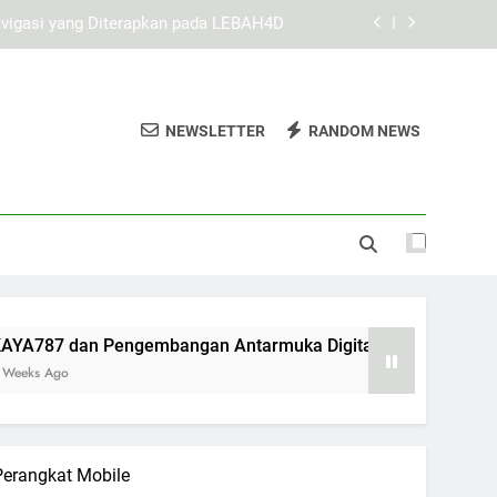
igasi yang Diterapkan pada LEBAH4D
an Antarmuka Digital yang Responsif
alaman yang Diterapkan pada KAYA787
NEWSLETTER
RANDOM NEWS
yang Tersedia di Platform EDWINSLOT
una Dewasa.
igasi yang Diterapkan pada LEBAH4D
an Antarmuka Digital yang Responsif
alaman yang Diterapkan pada KAYA787
Pengembangan Antarmuka Digital yang Responsif
Meng
3 Wee
erangkat Mobile