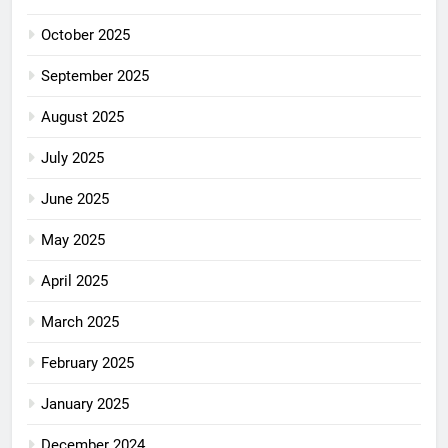
October 2025
September 2025
August 2025
July 2025
June 2025
May 2025
April 2025
March 2025
February 2025
January 2025
December 2024