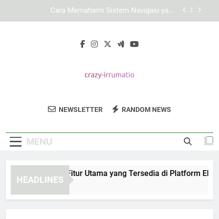
Skip
KAYA787 dan Pengembangan Antarmuka Digital
to
yang Responsif
content
Mengenal Sistem Pengelolaan Halaman yang
Diterapkan pada KAYA787
Cara Memahami Fitur Utama yang Tersedia di
Platform EDWINSLOT
Cara Memahami Sistem Navigasi yang
Diterapkan pada LEBAH4D
Crazy Irrumatio
KAYA787 dan Pengembangan Antarmuka Digital
Situs Hiburan Dewasa Dengan Konten
yang Responsif
NEWSLETTER
RANDOM NEWS
Yang Variatif. Hanya Untuk Pengguna
Mengenal Sistem Pengelolaan Halaman yang
Diterapkan pada KAYA787
Dewasa.
MENU
ra Memahami Fitur Utama yang Tersedia di Platform EDWINS
HEADLINES
eeks Ago