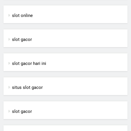
slot online
slot gacor
slot gacor hari ini
situs slot gacor
slot gacor