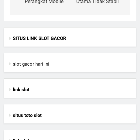
Perangkat Mobile
Utama Tidak Stabil
SITUS LINK SLOT GACOR
slot gacor hari ini
link slot
situs toto slot