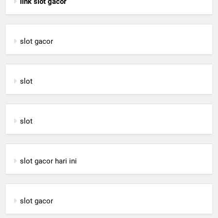
link slot gacor
slot gacor
slot
slot
slot gacor hari ini
slot gacor