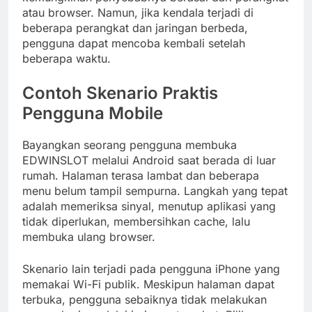
atau browser. Namun, jika kendala terjadi di
beberapa perangkat dan jaringan berbeda,
pengguna dapat mencoba kembali setelah
beberapa waktu.
Contoh Skenario Praktis
Pengguna Mobile
Bayangkan seorang pengguna membuka
EDWINSLOT melalui Android saat berada di luar
rumah. Halaman terasa lambat dan beberapa
menu belum tampil sempurna. Langkah yang tepat
adalah memeriksa sinyal, menutup aplikasi yang
tidak diperlukan, membersihkan cache, lalu
membuka ulang browser.
Skenario lain terjadi pada pengguna iPhone yang
memakai Wi-Fi publik. Meskipun halaman dapat
terbuka, pengguna sebaiknya tidak melakukan