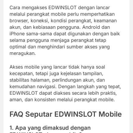
Cara mengakses EDWINSLOT dengan lancar
melalui perangkat mobile perlu memperhatikan
browser, koneksi, kondisi perangkat, keamanan
akun, dan kebiasaan pengguna. Android dan
iPhone sama-sama dapat digunakan dengan baik
selama pengguna menjaga perangkat tetap
optimal dan menghindari sumber akses yang
meragukan.
Akses mobile yang lancar tidak hanya soal
kecepatan, tetapi juga kejelasan tampilan,
stabilitas halaman, perlindungan akun, dan
kemudahan navigasi. Dengan langkah yang tepat,
EDWINSLOT dapat diakses secara lebih praktis,
aman, dan konsisten melalui perangkat mobile.
FAQ Seputar EDWINSLOT Mobile
1. Apa yang dimaksud dengan