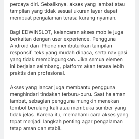
percaya diri. Sebaliknya, akses yang lambat atau
tampilan yang tidak sesuai ukuran layar dapat
membuat pengalaman terasa kurang nyaman.
Bagi EDWINSLOT, kelancaran akses mobile juga
berkaitan dengan user experience. Pengguna
Android dan iPhone membutuhkan tampilan
responsif, teks yang mudah dibaca, serta navigasi
yang tidak membingungkan. Jika semua elemen
ini berjalan seimbang, platform akan terasa lebih
praktis dan profesional.
Akses yang lancar juga membantu pengguna
menghindari tindakan terburu-buru. Saat halaman
lambat, sebagian pengguna mungkin menekan
tombol berulang kali atau membuka sumber yang
tidak jelas. Karena itu, memahami cara akses yang
tepat menjadi langkah penting agar pengalaman
tetap aman dan stabil.