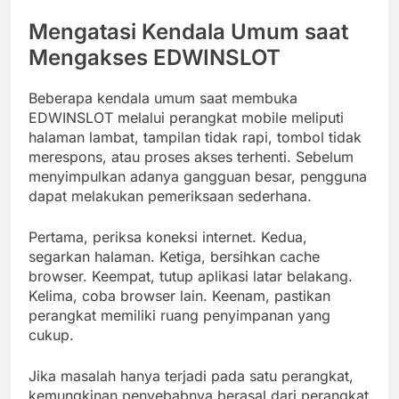
Mengatasi Kendala Umum saat
Mengakses EDWINSLOT
Beberapa kendala umum saat membuka
EDWINSLOT melalui perangkat mobile meliputi
halaman lambat, tampilan tidak rapi, tombol tidak
merespons, atau proses akses terhenti. Sebelum
menyimpulkan adanya gangguan besar, pengguna
dapat melakukan pemeriksaan sederhana.
Pertama, periksa koneksi internet. Kedua,
segarkan halaman. Ketiga, bersihkan cache
browser. Keempat, tutup aplikasi latar belakang.
Kelima, coba browser lain. Keenam, pastikan
perangkat memiliki ruang penyimpanan yang
cukup.
Jika masalah hanya terjadi pada satu perangkat,
kemungkinan penyebabnya berasal dari perangkat