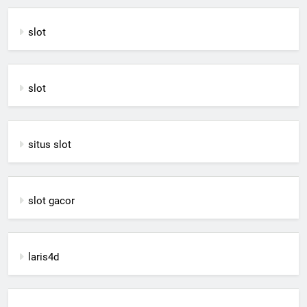
slot
slot
situs slot
slot gacor
laris4d