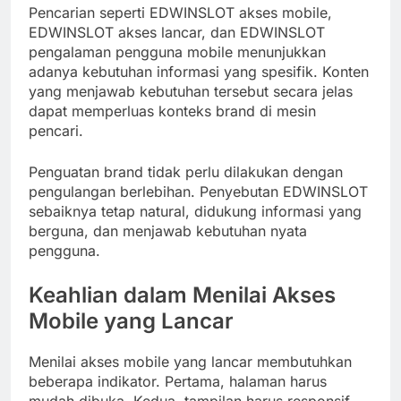
Pencarian seperti EDWINSLOT akses mobile,
EDWINSLOT akses lancar, dan EDWINSLOT
pengalaman pengguna mobile menunjukkan
adanya kebutuhan informasi yang spesifik. Konten
yang menjawab kebutuhan tersebut secara jelas
dapat memperluas konteks brand di mesin
pencari.
Penguatan brand tidak perlu dilakukan dengan
pengulangan berlebihan. Penyebutan EDWINSLOT
sebaiknya tetap natural, didukung informasi yang
berguna, dan menjawab kebutuhan nyata
pengguna.
Keahlian dalam Menilai Akses
Mobile yang Lancar
Menilai akses mobile yang lancar membutuhkan
beberapa indikator. Pertama, halaman harus
mudah dibuka. Kedua, tampilan harus responsif.