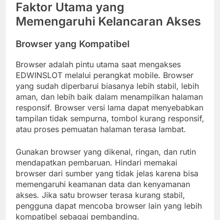
Faktor Utama yang
Memengaruhi Kelancaran Akses
Browser yang Kompatibel
Browser adalah pintu utama saat mengakses
EDWINSLOT melalui perangkat mobile. Browser
yang sudah diperbarui biasanya lebih stabil, lebih
aman, dan lebih baik dalam menampilkan halaman
responsif. Browser versi lama dapat menyebabkan
tampilan tidak sempurna, tombol kurang responsif,
atau proses pemuatan halaman terasa lambat.
Gunakan browser yang dikenal, ringan, dan rutin
mendapatkan pembaruan. Hindari memakai
browser dari sumber yang tidak jelas karena bisa
memengaruhi keamanan data dan kenyamanan
akses. Jika satu browser terasa kurang stabil,
pengguna dapat mencoba browser lain yang lebih
kompatibel sebagai pembanding.