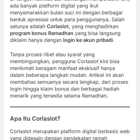
ada banyak platform digital yang ikut
menyemarakkan bulan suci ini dengan berbagai
bentuk apresiasi untuk para penggunanya. Salah
satunya adalah
Corlaslot
, yang menghadirkan
program bonus Ramadhan
yang bisa langsung
diklaim hanya dengan
login ke akun pribadi
.
Tanpa proses ribet atau syarat yang
membingungkan, pengguna Corlaslot kini bisa
menikmati beragam manfaat eksklusif hanya
dalam beberapa langkah mudah. Artikel ini akan
membahas semuanya secara lengkap, dari proses
login hingga klaim bonus dan berbagai hadiah
menarik yang tersedia selama Ramadhan.
Apa Itu Corlaslot?
Corlaslot merupakan platform digital berbasis web
yang didesain dengan pendekatan ramah