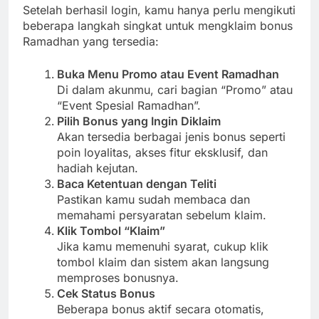
Setelah berhasil login, kamu hanya perlu mengikuti
beberapa langkah singkat untuk mengklaim bonus
Ramadhan yang tersedia:
Buka Menu Promo atau Event Ramadhan
Di dalam akunmu, cari bagian “Promo” atau
“Event Spesial Ramadhan”.
Pilih Bonus yang Ingin Diklaim
Akan tersedia berbagai jenis bonus seperti
poin loyalitas, akses fitur eksklusif, dan
hadiah kejutan.
Baca Ketentuan dengan Teliti
Pastikan kamu sudah membaca dan
memahami persyaratan sebelum klaim.
Klik Tombol “Klaim”
Jika kamu memenuhi syarat, cukup klik
tombol klaim dan sistem akan langsung
memproses bonusnya.
Cek Status Bonus
Beberapa bonus aktif secara otomatis,