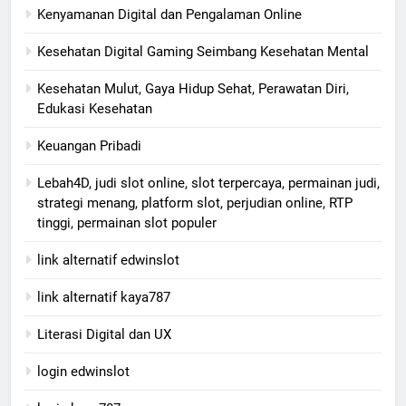
Kenyamanan Digital dan Pengalaman Online
Kesehatan Digital Gaming Seimbang Kesehatan Mental
Kesehatan Mulut, Gaya Hidup Sehat, Perawatan Diri,
Edukasi Kesehatan
Keuangan Pribadi
Lebah4D, judi slot online, slot terpercaya, permainan judi,
strategi menang, platform slot, perjudian online, RTP
tinggi, permainan slot populer
link alternatif edwinslot
link alternatif kaya787
Literasi Digital dan UX
login edwinslot