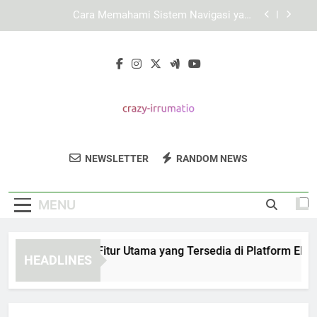
Skip
KAYA787 dan Pengembangan Antarmuka Digital
to
yang Responsif
content
Mengenal Sistem Pengelolaan Halaman yang
Diterapkan pada KAYA787
Cara Memahami Fitur Utama yang Tersedia di
Platform EDWINSLOT
Cara Memahami Sistem Navigasi yang
Diterapkan pada LEBAH4D
Crazy Irrumatio
KAYA787 dan Pengembangan Antarmuka Digital
Situs Hiburan Dewasa Dengan Konten
yang Responsif
NEWSLETTER
RANDOM NEWS
Yang Variatif. Hanya Untuk Pengguna
Mengenal Sistem Pengelolaan Halaman yang
Diterapkan pada KAYA787
Dewasa.
MENU
ara Memahami Fitur Utama yang Tersedia di Platform EDWI
HEADLINES
 Weeks Ago