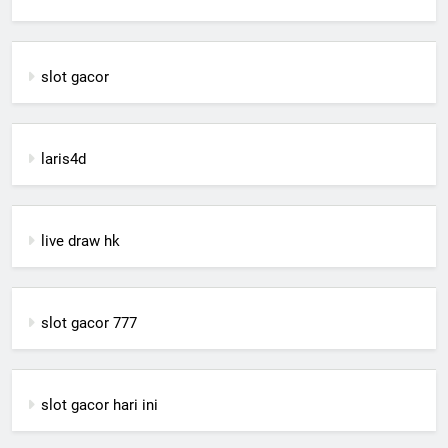
slot gacor
laris4d
live draw hk
slot gacor 777
slot gacor hari ini