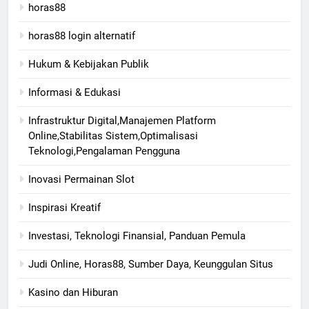
horas88
horas88 login alternatif
Hukum & Kebijakan Publik
Informasi & Edukasi
Infrastruktur Digital,Manajemen Platform
Online,Stabilitas Sistem,Optimalisasi
Teknologi,Pengalaman Pengguna
Inovasi Permainan Slot
Inspirasi Kreatif
Investasi, Teknologi Finansial, Panduan Pemula
Judi Online, Horas88, Sumber Daya, Keunggulan Situs
Kasino dan Hiburan