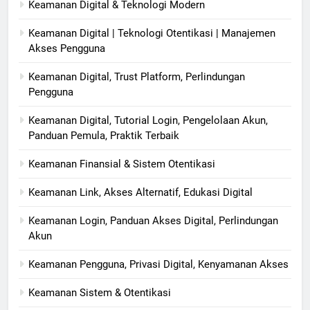
Keamanan Digital & Teknologi Modern
Keamanan Digital | Teknologi Otentikasi | Manajemen
Akses Pengguna
Keamanan Digital, Trust Platform, Perlindungan
Pengguna
Keamanan Digital, Tutorial Login, Pengelolaan Akun,
Panduan Pemula, Praktik Terbaik
Keamanan Finansial & Sistem Otentikasi
Keamanan Link, Akses Alternatif, Edukasi Digital
Keamanan Login, Panduan Akses Digital, Perlindungan
Akun
Keamanan Pengguna, Privasi Digital, Kenyamanan Akses
Keamanan Sistem & Otentikasi