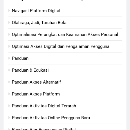
Navigasi Platform Digital
Olahraga, Judi, Taruhan Bola
Optimalisasi Perangkat dan Keamanan Akses Personal
Optimasi Akses Digital dan Pengalaman Pengguna
Panduan
Panduan & Edukasi
Panduan Akses Alternatif
Panduan Akses Platform
Panduan Aktivitas Digital Terarah
Panduan Aktivitas Online Pengguna Baru
Panduan Alur Penggunaan Digital