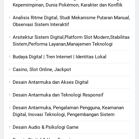
Kepemimpinan, Dunia Pokémon, Karakter dan Konflik
Analisis Ritme Digital, Studi Mekanisme Putaran Manual,
Observasi Sistem Interaktif
Arsitektur Sistem Digital,Platform Slot Modern,Stabilitas
Sistem,Performa Layanan,Manajemen Teknologi
Budaya Digital | Tren Internet | Identitas Lokal
Casino, Slot Online, Jackpot
Desain Antarmuka dan Akses Digital
Desain Antarmuka dan Teknologi Responsif
Desain Antarmuka, Pengalaman Pengguna, Keamanan
Digital, Inovasi Teknologi, Pengembangan Sistem
Desain Audio & Psikologi Game