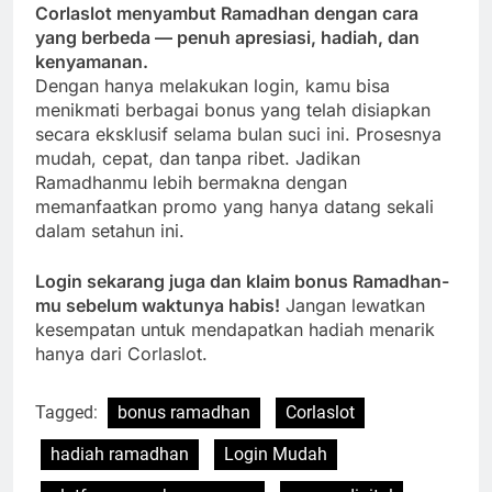
Corlaslot menyambut Ramadhan dengan cara
yang berbeda — penuh apresiasi, hadiah, dan
kenyamanan.
Dengan hanya melakukan login, kamu bisa
menikmati berbagai bonus yang telah disiapkan
secara eksklusif selama bulan suci ini. Prosesnya
mudah, cepat, dan tanpa ribet. Jadikan
Ramadhanmu lebih bermakna dengan
memanfaatkan promo yang hanya datang sekali
dalam setahun ini.
Login sekarang juga dan klaim bonus Ramadhan-
mu sebelum waktunya habis!
Jangan lewatkan
kesempatan untuk mendapatkan hadiah menarik
hanya dari Corlaslot.
Tagged:
bonus ramadhan
Corlaslot
hadiah ramadhan
Login Mudah