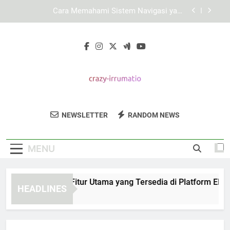
Skip
KAYA787 dan Pengembangan Antarmuka Digital
to
yang Responsif
content
Mengenal Sistem Pengelolaan Halaman yang
Diterapkan pada KAYA787
Cara Memahami Fitur Utama yang Tersedia di
Platform EDWINSLOT
Cara Memahami Sistem Navigasi yang
Diterapkan pada LEBAH4D
Crazy Irrumatio
KAYA787 dan Pengembangan Antarmuka Digital
Situs Hiburan Dewasa Dengan Konten
yang Responsif
NEWSLETTER
RANDOM NEWS
Yang Variatif. Hanya Untuk Pengguna
Mengenal Sistem Pengelolaan Halaman yang
Diterapkan pada KAYA787
Dewasa.
MENU
ra Memahami Fitur Utama yang Tersedia di Platform EDWINS
HEADLINES
Weeks Ago