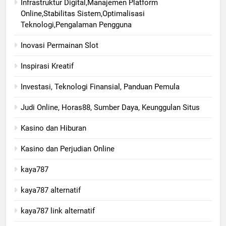
Infrastruktur Digital,Manajemen Platform
Online,Stabilitas Sistem,Optimalisasi
Teknologi,Pengalaman Pengguna
Inovasi Permainan Slot
Inspirasi Kreatif
Investasi, Teknologi Finansial, Panduan Pemula
Judi Online, Horas88, Sumber Daya, Keunggulan Situs
Kasino dan Hiburan
Kasino dan Perjudian Online
kaya787
kaya787 alternatif
kaya787 link alternatif