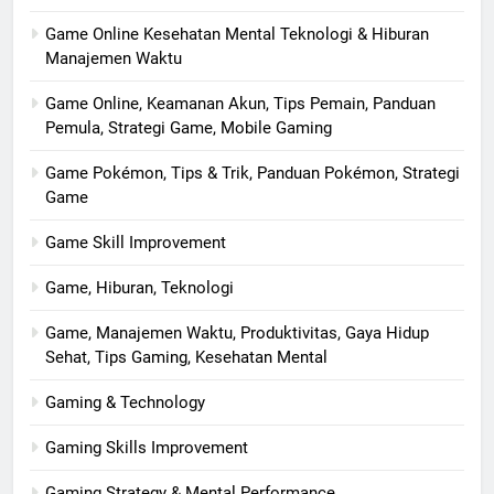
Game Online Kesehatan Mental Teknologi & Hiburan
Manajemen Waktu
Game Online, Keamanan Akun, Tips Pemain, Panduan
Pemula, Strategi Game, Mobile Gaming
Game Pokémon, Tips & Trik, Panduan Pokémon, Strategi
Game
Game Skill Improvement
Game, Hiburan, Teknologi
Game, Manajemen Waktu, Produktivitas, Gaya Hidup
Sehat, Tips Gaming, Kesehatan Mental
Gaming & Technology
Gaming Skills Improvement
Gaming Strategy & Mental Performance