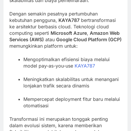
skalabilitas dan biaya pemeliharaan.
Dengan semakin pesatnya pertumbuhan
kebutuhan pengguna,
KAYA787
bertransformasi
ke arsitektur berbasis cloud. Teknologi cloud
computing seperti
Microsoft Azure
,
Amazon Web
Services (AWS)
atau
Google Cloud Platform (GCP)
memungkinkan platform untuk:
Mengoptimalkan efisiensi biaya melalui
model pay-as-you-use
KAYA787
Meningkatkan skalabilitas untuk menangani
lonjakan trafik secara dinamis
Mempercepat deployment fitur baru melalui
otomatisasi
Transformasi ini merupakan tonggak penting
dalam evolusi sistem, karena memberikan