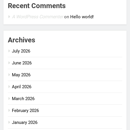
Recent Comments
A WordPress Commenter
on
Hello world!
Archives
July 2026
June 2026
May 2026
April 2026
March 2026
February 2026
January 2026