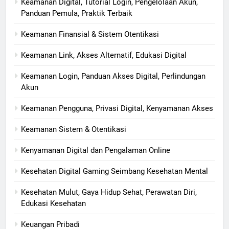
Keamanan Digital, Tutorial Login, Pengelolaan Akun,
Panduan Pemula, Praktik Terbaik
Keamanan Finansial & Sistem Otentikasi
Keamanan Link, Akses Alternatif, Edukasi Digital
Keamanan Login, Panduan Akses Digital, Perlindungan
Akun
Keamanan Pengguna, Privasi Digital, Kenyamanan Akses
Keamanan Sistem & Otentikasi
Kenyamanan Digital dan Pengalaman Online
Kesehatan Digital Gaming Seimbang Kesehatan Mental
Kesehatan Mulut, Gaya Hidup Sehat, Perawatan Diri,
Edukasi Kesehatan
Keuangan Pribadi