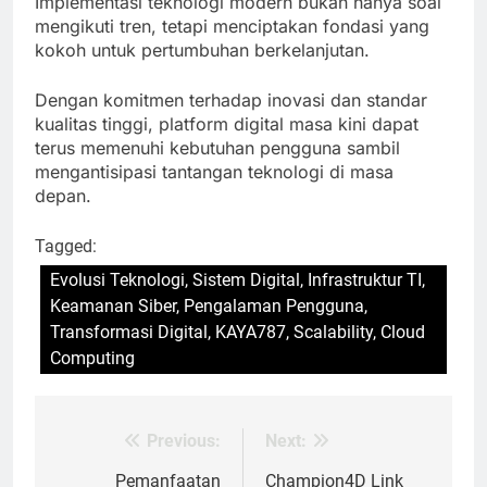
Implementasi teknologi modern bukan hanya soal
mengikuti tren, tetapi menciptakan fondasi yang
kokoh untuk pertumbuhan berkelanjutan.
Dengan komitmen terhadap inovasi dan standar
kualitas tinggi, platform digital masa kini dapat
terus memenuhi kebutuhan pengguna sambil
mengantisipasi tantangan teknologi di masa
depan.
Tagged:
Evolusi Teknologi, Sistem Digital, Infrastruktur TI,
Keamanan Siber, Pengalaman Pengguna,
Transformasi Digital, KAYA787, Scalability, Cloud
Computing
Previous:
Next:
Post
navigation
Pemanfaatan
Champion4D Link