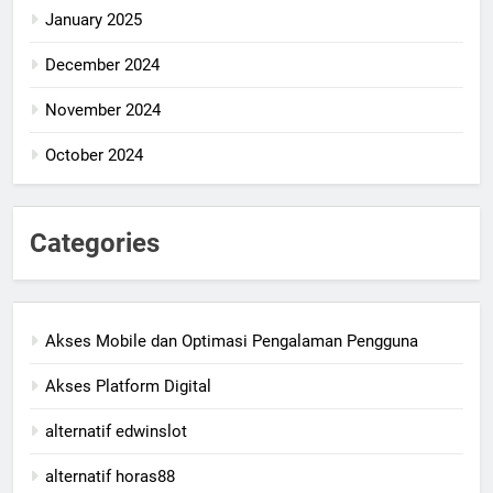
January 2025
December 2024
November 2024
October 2024
Categories
Akses Mobile dan Optimasi Pengalaman Pengguna
Akses Platform Digital
alternatif edwinslot
alternatif horas88