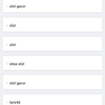
slot gacor
slot
slot
situs slot
slot gacor
laris4d