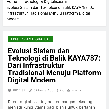
Home
Teknologi & Digitalisasi
Evolusi Sistem dan Teknologi di Balik KAYA787: Dari
Infrastruktur Tradisional Menuju Platform Digital
Modern
TEKNOLOGI & DIGITALISASI
Evolusi Sistem dan
Teknologi di Balik KAYA787:
Dari Infrastruktur
Tradisional Menuju Platform
Digital Modern
0
9922f39
5 Months Ago
6 Mins
Di era digital saat ini, perkembangan teknologi
menjadi kunci utama bagi bisnis untuk bertahan