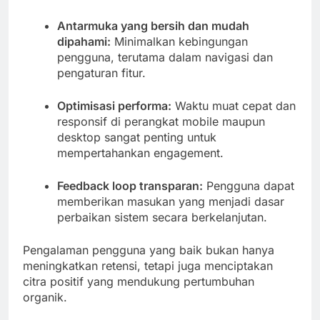
Antarmuka yang bersih dan mudah
dipahami:
Minimalkan kebingungan
pengguna, terutama dalam navigasi dan
pengaturan fitur.
Optimisasi performa:
Waktu muat cepat dan
responsif di perangkat mobile maupun
desktop sangat penting untuk
mempertahankan engagement.
Feedback loop transparan:
Pengguna dapat
memberikan masukan yang menjadi dasar
perbaikan sistem secara berkelanjutan.
Pengalaman pengguna yang baik bukan hanya
meningkatkan retensi, tetapi juga menciptakan
citra positif yang mendukung pertumbuhan
organik.