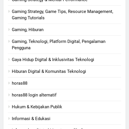
Gaming Strategy, Game Tips, Resource Management,
Gaming Tutorials
Gaming, Hiburan
Gaming, Teknologi, Platform Digital, Pengalaman
Pengguna
Gaya Hidup Digital & Inklusivitas Teknologi
Hiburan Digital & Komunitas Teknologi
horas88
horas88 login alternatif
Hukum & Kebijakan Publik
Informasi & Edukasi