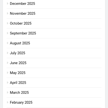
December 2025
November 2025
October 2025
September 2025
August 2025
July 2025
June 2025
May 2025
April 2025
March 2025
February 2025