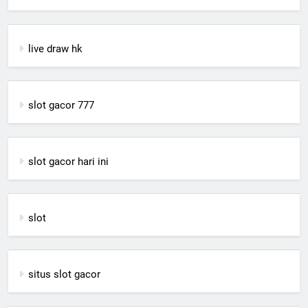
live draw hk
slot gacor 777
slot gacor hari ini
slot
situs slot gacor