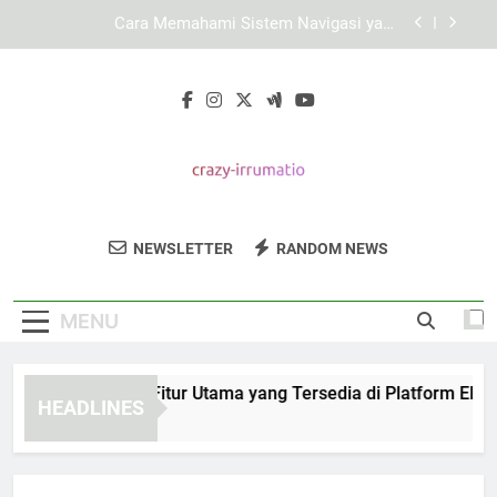
Skip
KAYA787 dan Pengembangan Antarmuka Digital
to
yang Responsif
content
Mengenal Sistem Pengelolaan Halaman yang
Diterapkan pada KAYA787
Cara Memahami Fitur Utama yang Tersedia di
Platform EDWINSLOT
Cara Memahami Sistem Navigasi yang
Diterapkan pada LEBAH4D
Crazy Irrumatio
KAYA787 dan Pengembangan Antarmuka Digital
Situs Hiburan Dewasa Dengan Konten
yang Responsif
NEWSLETTER
RANDOM NEWS
Yang Variatif. Hanya Untuk Pengguna
Mengenal Sistem Pengelolaan Halaman yang
Diterapkan pada KAYA787
Dewasa.
MENU
ra Memahami Fitur Utama yang Tersedia di Platform EDWINS
HEADLINES
Weeks Ago