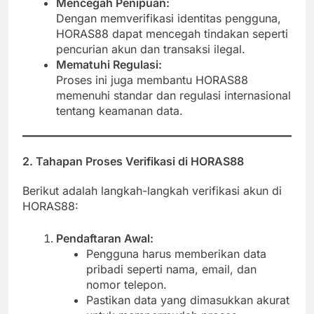
Mencegah Penipuan:
Dengan memverifikasi identitas pengguna,
HORAS88 dapat mencegah tindakan seperti
pencurian akun dan transaksi ilegal.
Mematuhi Regulasi:
Proses ini juga membantu HORAS88
memenuhi standar dan regulasi internasional
tentang keamanan data.
2. Tahapan Proses Verifikasi di HORAS88
Berikut adalah langkah-langkah verifikasi akun di
HORAS88:
Pendaftaran Awal:
Pengguna harus memberikan data
pribadi seperti nama, email, dan
nomor telepon.
Pastikan data yang dimasukkan akurat