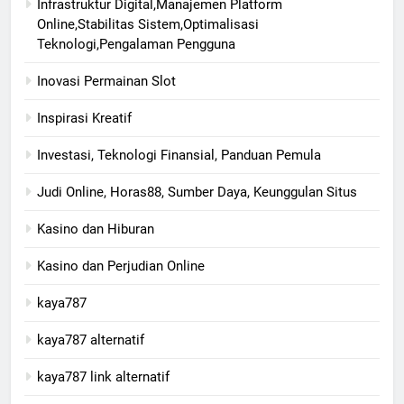
Infrastruktur Digital,Manajemen Platform
Online,Stabilitas Sistem,Optimalisasi
Teknologi,Pengalaman Pengguna
Inovasi Permainan Slot
Inspirasi Kreatif
Investasi, Teknologi Finansial, Panduan Pemula
Judi Online, Horas88, Sumber Daya, Keunggulan Situs
Kasino dan Hiburan
Kasino dan Perjudian Online
kaya787
kaya787 alternatif
kaya787 link alternatif