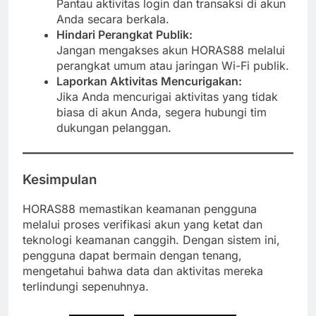
Pantau aktivitas login dan transaksi di akun
Anda secara berkala.
Hindari Perangkat Publik:
Jangan mengakses akun HORAS88 melalui
perangkat umum atau jaringan Wi-Fi publik.
Laporkan Aktivitas Mencurigakan:
Jika Anda mencurigai aktivitas yang tidak
biasa di akun Anda, segera hubungi tim
dukungan pelanggan.
Kesimpulan
HORAS88 memastikan keamanan pengguna
melalui proses verifikasi akun yang ketat dan
teknologi keamanan canggih. Dengan sistem ini,
pengguna dapat bermain dengan tenang,
mengetahui bahwa data dan aktivitas mereka
terlindungi sepenuhnya.