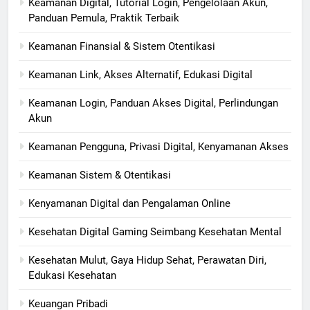
Keamanan Digital, Tutorial Login, Pengelolaan Akun,
Panduan Pemula, Praktik Terbaik
Keamanan Finansial & Sistem Otentikasi
Keamanan Link, Akses Alternatif, Edukasi Digital
Keamanan Login, Panduan Akses Digital, Perlindungan
Akun
Keamanan Pengguna, Privasi Digital, Kenyamanan Akses
Keamanan Sistem & Otentikasi
Kenyamanan Digital dan Pengalaman Online
Kesehatan Digital Gaming Seimbang Kesehatan Mental
Kesehatan Mulut, Gaya Hidup Sehat, Perawatan Diri,
Edukasi Kesehatan
Keuangan Pribadi