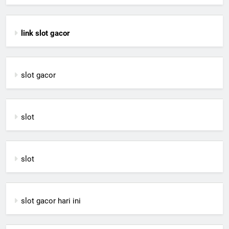
link slot gacor
slot gacor
slot
slot
slot gacor hari ini