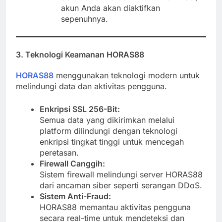
akun Anda akan diaktifkan
sepenuhnya.
3. Teknologi Keamanan HORAS88
HORAS88
menggunakan teknologi modern untuk
melindungi data dan aktivitas pengguna.
Enkripsi SSL 256-Bit:
Semua data yang dikirimkan melalui
platform dilindungi dengan teknologi
enkripsi tingkat tinggi untuk mencegah
peretasan.
Firewall Canggih:
Sistem firewall melindungi server HORAS88
dari ancaman siber seperti serangan DDoS.
Sistem Anti-Fraud:
HORAS88 memantau aktivitas pengguna
secara real-time untuk mendeteksi dan