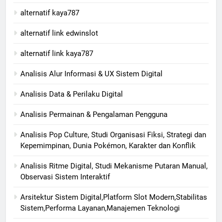
alternatif kaya787
alternatif link edwinslot
alternatif link kaya787
Analisis Alur Informasi & UX Sistem Digital
Analisis Data & Perilaku Digital
Analisis Permainan & Pengalaman Pengguna
Analisis Pop Culture, Studi Organisasi Fiksi, Strategi dan
Kepemimpinan, Dunia Pokémon, Karakter dan Konflik
Analisis Ritme Digital, Studi Mekanisme Putaran Manual,
Observasi Sistem Interaktif
Arsitektur Sistem Digital,Platform Slot Modern,Stabilitas
Sistem,Performa Layanan,Manajemen Teknologi