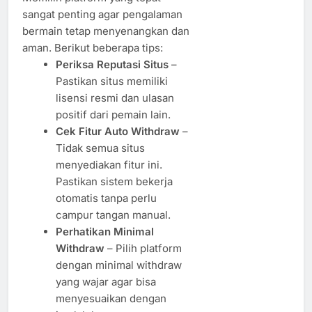
sangat penting agar pengalaman
bermain tetap menyenangkan dan
aman. Berikut beberapa tips:
Periksa Reputasi Situs
–
Pastikan situs memiliki
lisensi resmi dan ulasan
positif dari pemain lain.
Cek Fitur Auto Withdraw
–
Tidak semua situs
menyediakan fitur ini.
Pastikan sistem bekerja
otomatis tanpa perlu
campur tangan manual.
Perhatikan Minimal
Withdraw
– Pilih platform
dengan minimal withdraw
yang wajar agar bisa
menyesuaikan dengan