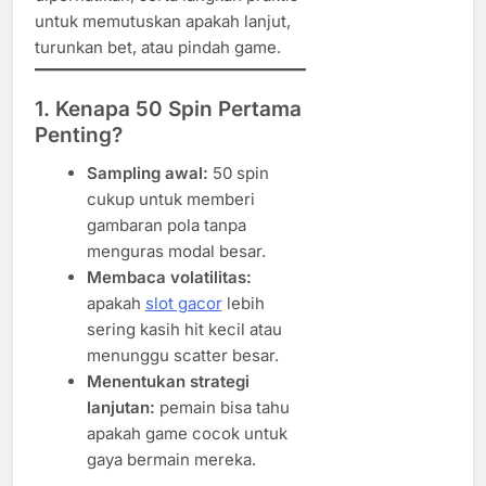
untuk memutuskan apakah lanjut,
turunkan bet, atau pindah game.
1. Kenapa 50 Spin Pertama
Penting?
Sampling awal:
50 spin
cukup untuk memberi
gambaran pola tanpa
menguras modal besar.
Membaca volatilitas:
apakah
slot gacor
lebih
sering kasih hit kecil atau
menunggu scatter besar.
Menentukan strategi
lanjutan:
pemain bisa tahu
apakah game cocok untuk
gaya bermain mereka.