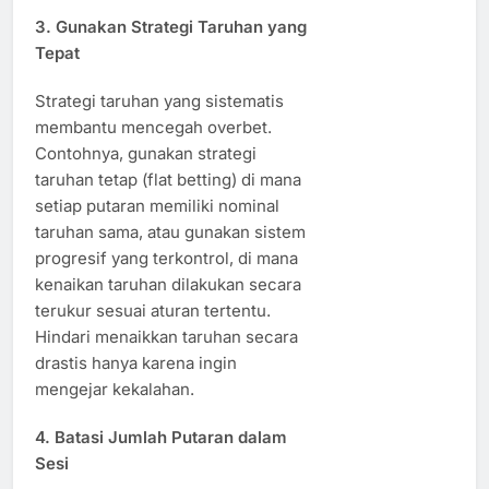
3. Gunakan Strategi Taruhan yang
Tepat
Strategi taruhan yang sistematis
membantu mencegah overbet.
Contohnya, gunakan strategi
taruhan tetap (flat betting) di mana
setiap putaran memiliki nominal
taruhan sama, atau gunakan sistem
progresif yang terkontrol, di mana
kenaikan taruhan dilakukan secara
terukur sesuai aturan tertentu.
Hindari menaikkan taruhan secara
drastis hanya karena ingin
mengejar kekalahan.
4. Batasi Jumlah Putaran dalam
Sesi