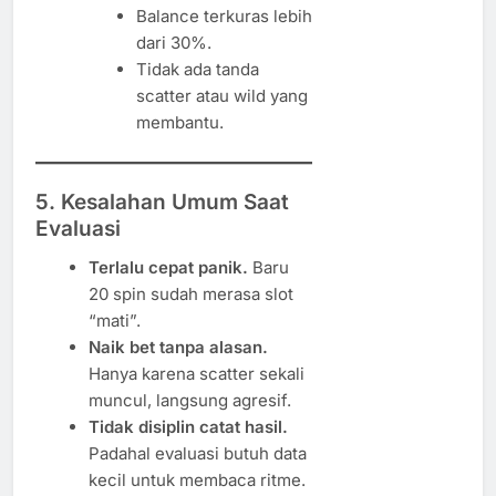
Balance terkuras lebih
dari 30%.
Tidak ada tanda
scatter atau wild yang
membantu.
5. Kesalahan Umum Saat
Evaluasi
Terlalu cepat panik.
Baru
20 spin sudah merasa slot
“mati”.
Naik bet tanpa alasan.
Hanya karena scatter sekali
muncul, langsung agresif.
Tidak disiplin catat hasil.
Padahal evaluasi butuh data
kecil untuk membaca ritme.