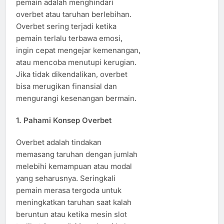
pemain adalah menghindari
overbet atau taruhan berlebihan.
Overbet sering terjadi ketika
pemain terlalu terbawa emosi,
ingin cepat mengejar kemenangan,
atau mencoba menutupi kerugian.
Jika tidak dikendalikan, overbet
bisa merugikan finansial dan
mengurangi kesenangan bermain.
1. Pahami Konsep Overbet
Overbet adalah tindakan
memasang taruhan dengan jumlah
melebihi kemampuan atau modal
yang seharusnya. Seringkali
pemain merasa tergoda untuk
meningkatkan taruhan saat kalah
beruntun atau ketika mesin slot