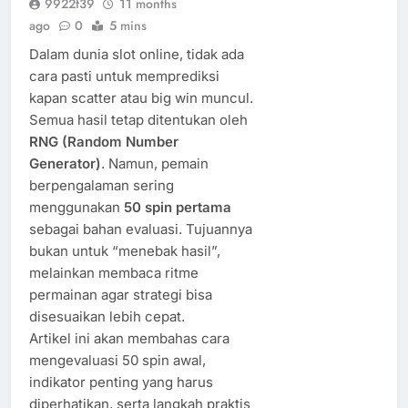
9922f39
11 months
ago
0
5 mins
Dalam dunia slot online, tidak ada
cara pasti untuk memprediksi
kapan scatter atau big win muncul.
Semua hasil tetap ditentukan oleh
RNG (Random Number
Generator)
. Namun, pemain
berpengalaman sering
menggunakan
50 spin pertama
sebagai bahan evaluasi. Tujuannya
bukan untuk “menebak hasil”,
melainkan membaca ritme
permainan agar strategi bisa
disesuaikan lebih cepat.
Artikel ini akan membahas cara
mengevaluasi 50 spin awal,
indikator penting yang harus
diperhatikan, serta langkah praktis