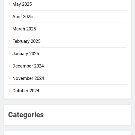
May 2025
April 2025
March 2025
February 2025
January 2025
December 2024
November 2024
October 2024
Categories