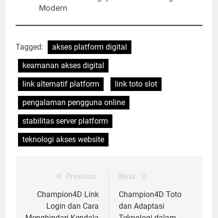
Modern
Tagged:
akses platform digital
keamanan akses digital
link alternatif platform
link toto slot
pengalaman pengguna online
stabilitas server platform
teknologi akses website
Previous:
Next:
Post
navigation
Champion4D Link
Champion4D Toto
Login dan Cara
dan Adaptasi
Menghindari Kendala
Teknologi dalam