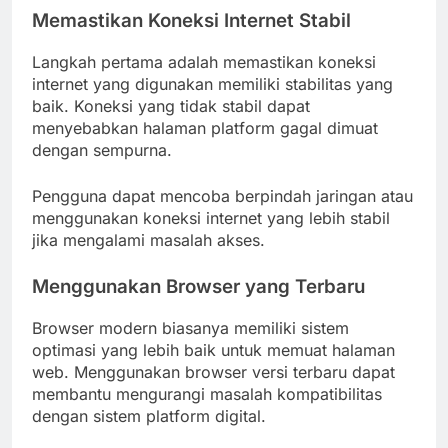
Memastikan Koneksi Internet Stabil
Langkah pertama adalah memastikan koneksi
internet yang digunakan memiliki stabilitas yang
baik. Koneksi yang tidak stabil dapat
menyebabkan halaman platform gagal dimuat
dengan sempurna.
Pengguna dapat mencoba berpindah jaringan atau
menggunakan koneksi internet yang lebih stabil
jika mengalami masalah akses.
Menggunakan Browser yang Terbaru
Browser modern biasanya memiliki sistem
optimasi yang lebih baik untuk memuat halaman
web. Menggunakan browser versi terbaru dapat
membantu mengurangi masalah kompatibilitas
dengan sistem platform digital.