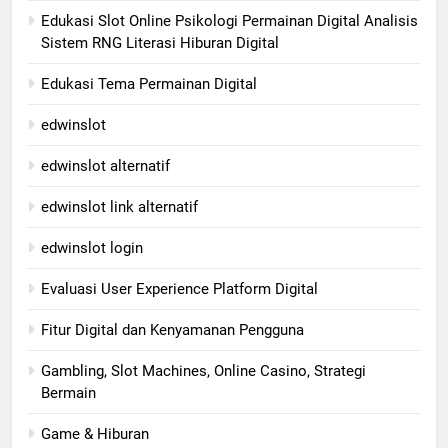
Edukasi Slot Online Psikologi Permainan Digital Analisis
Sistem RNG Literasi Hiburan Digital
Edukasi Tema Permainan Digital
edwinslot
edwinslot alternatif
edwinslot link alternatif
edwinslot login
Evaluasi User Experience Platform Digital
Fitur Digital dan Kenyamanan Pengguna
Gambling, Slot Machines, Online Casino, Strategi
Bermain
Game & Hiburan