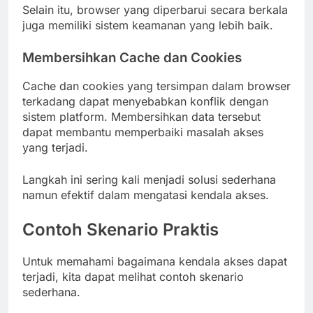
Selain itu, browser yang diperbarui secara berkala
juga memiliki sistem keamanan yang lebih baik.
Membersihkan Cache dan Cookies
Cache dan cookies yang tersimpan dalam browser
terkadang dapat menyebabkan konflik dengan
sistem platform. Membersihkan data tersebut
dapat membantu memperbaiki masalah akses
yang terjadi.
Langkah ini sering kali menjadi solusi sederhana
namun efektif dalam mengatasi kendala akses.
Contoh Skenario Praktis
Untuk memahami bagaimana kendala akses dapat
terjadi, kita dapat melihat contoh skenario
sederhana.