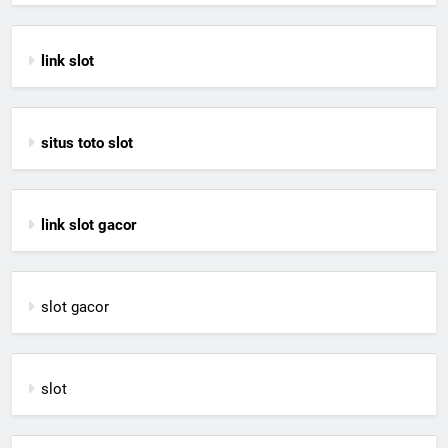
link slot
situs toto slot
link slot gacor
slot gacor
slot