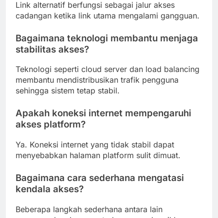
Link alternatif berfungsi sebagai jalur akses
cadangan ketika link utama mengalami gangguan.
Bagaimana teknologi membantu menjaga
stabilitas akses?
Teknologi seperti cloud server dan load balancing
membantu mendistribusikan trafik pengguna
sehingga sistem tetap stabil.
Apakah koneksi internet mempengaruhi
akses platform?
Ya. Koneksi internet yang tidak stabil dapat
menyebabkan halaman platform sulit dimuat.
Bagaimana cara sederhana mengatasi
kendala akses?
Beberapa langkah sederhana antara lain