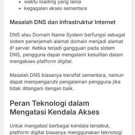
waktu loading yang lama
kegagalan akses sementara
Masalah DNS dan Infrastruktur Internet
DNS atau Domain Name System berfungsi sebagai
sistem penerjemah alamat domain menjadi alamat
IP server. Ketika terjadi gangguan pada sistem
DNS, pengguna dapat mengalami kesulitan dalam
mengakses platform digital.
Masalah DNS biasanya bersifat sementara, namun
dapat mempengaruhi pengalaman pengguna jika
tidak ditangani dengan baik.
Peran Teknologi dalam
Mengatasi Kendala Akses
Untuk mengatasi berbagai kendala tersebut,
platform digital biasanya menggunakan teknologi