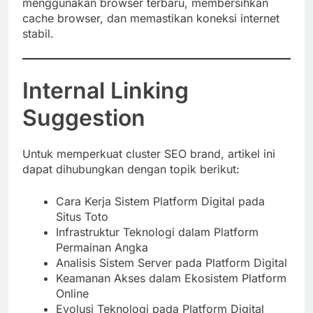
menggunakan browser terbaru, membersihkan
cache browser, dan memastikan koneksi internet
stabil.
Internal Linking
Suggestion
Untuk memperkuat cluster SEO brand, artikel ini
dapat dihubungkan dengan topik berikut:
Cara Kerja Sistem Platform Digital pada
Situs Toto
Infrastruktur Teknologi dalam Platform
Permainan Angka
Analisis Sistem Server pada Platform Digital
Keamanan Akses dalam Ekosistem Platform
Online
Evolusi Teknologi pada Platform Digital