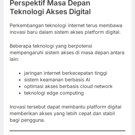
Perspektif Masa Depan
Teknologi Akses Digital
Perkembangan teknologi internet terus membawa
inovasi baru dalam sistem akses platform digital.
Beberapa teknologi yang berpotensi
mempengaruhi sistem akses di masa depan antara
lain:
jaringan internet berkecepatan tinggi
sistem keamanan berbasis AI
optimasi akses berbasis cloud network
teknologi edge computing
Inovasi tersebut dapat membantu platform digital
memberikan akses yang lebih cepat dan stabil
bagi pengguna.