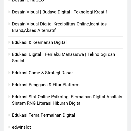
Desain UI & SEO
Desain Visual | Budaya Digital | Teknologi Kreatif
Desain Visual Digital,Kredibilitas Online,Identitas
Brand,Akses Alternatif
Edukasi & Keamanan Digital
Edukasi Digital | Perilaku Mahasiswa | Teknologi dan
Sosial
Edukasi Game & Strategi Dasar
Edukasi Pengguna & Fitur Platform
Edukasi Slot Online Psikologi Permainan Digital Analisis
Sistem RNG Literasi Hiburan Digital
Edukasi Tema Permainan Digital
edwinslot