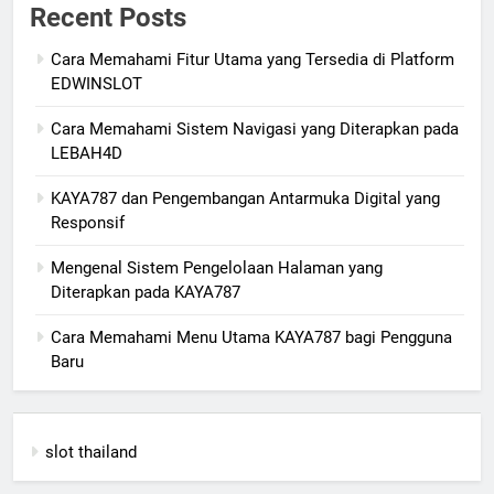
Recent Posts
Cara Memahami Fitur Utama yang Tersedia di Platform
EDWINSLOT
Cara Memahami Sistem Navigasi yang Diterapkan pada
LEBAH4D
KAYA787 dan Pengembangan Antarmuka Digital yang
Responsif
Mengenal Sistem Pengelolaan Halaman yang
Diterapkan pada KAYA787
Cara Memahami Menu Utama KAYA787 bagi Pengguna
Baru
slot thailand