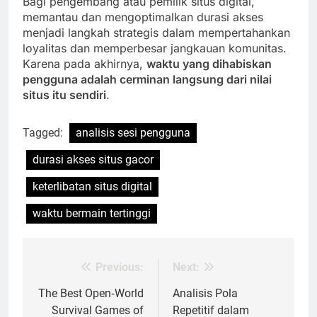
Bagi pengembang atau pemilik situs digital,
memantau dan mengoptimalkan durasi akses
menjadi langkah strategis dalam mempertahankan
loyalitas dan memperbesar jangkauan komunitas.
Karena pada akhirnya,
waktu yang dihabiskan
pengguna adalah cerminan langsung dari nilai
situs itu sendiri
.
Tagged:
analisis sesi pengguna
durasi akses situs gacor
keterlibatan situs digital
waktu bermain tertinggi
Previous:
Next:
Post
navigation
The Best Open‑World
Analisis Pola
Survival Games of
Repetitif dalam