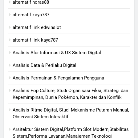
alternatif horas88
alternatif kaya787
alternatif link edwinslot
alternatif link kaya787
Analisis Alur Informasi & UX Sistem Digital
Analisis Data & Perilaku Digital
Analisis Permainan & Pengalaman Pengguna
Analisis Pop Culture, Studi Organisasi Fiksi, Strategi dan
Kepemimpinan, Dunia Pokémon, Karakter dan Konflik
Analisis Ritme Digital, Studi Mekanisme Putaran Manual,
Observasi Sistem Interaktif
Arsitektur Sistem Digital,Platform Slot Modern,Stabilitas
Sistem,Performa Layanan,Manajemen Teknologi