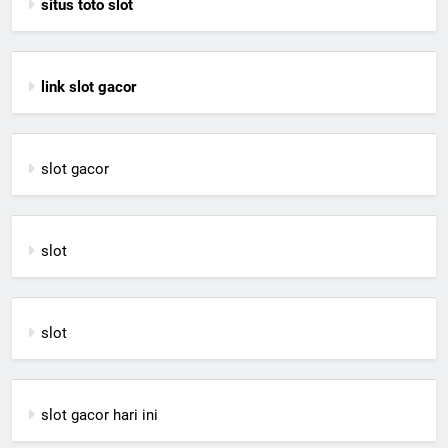
situs toto slot
link slot gacor
slot gacor
slot
slot
slot gacor hari ini