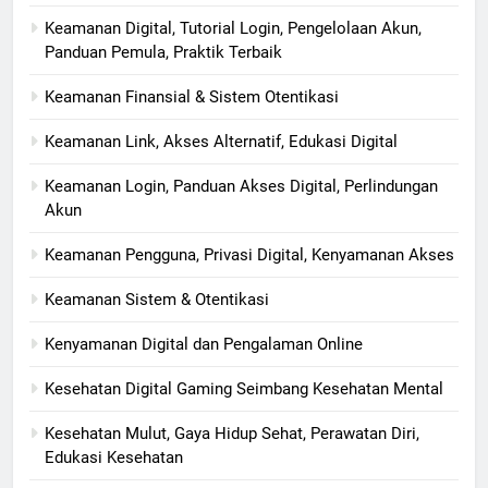
Keamanan Digital, Tutorial Login, Pengelolaan Akun,
Panduan Pemula, Praktik Terbaik
Keamanan Finansial & Sistem Otentikasi
Keamanan Link, Akses Alternatif, Edukasi Digital
Keamanan Login, Panduan Akses Digital, Perlindungan
Akun
Keamanan Pengguna, Privasi Digital, Kenyamanan Akses
Keamanan Sistem & Otentikasi
Kenyamanan Digital dan Pengalaman Online
Kesehatan Digital Gaming Seimbang Kesehatan Mental
Kesehatan Mulut, Gaya Hidup Sehat, Perawatan Diri,
Edukasi Kesehatan