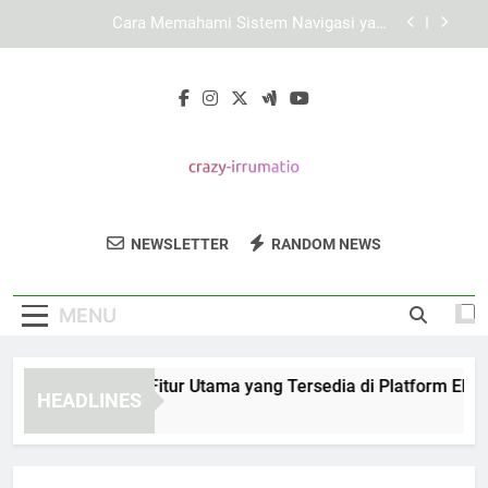
Skip
KAYA787 dan Pengembangan Antarmuka Digital
to
yang Responsif
content
Mengenal Sistem Pengelolaan Halaman yang
Diterapkan pada KAYA787
Cara Memahami Fitur Utama yang Tersedia di
Platform EDWINSLOT
Cara Memahami Sistem Navigasi yang
Diterapkan pada LEBAH4D
Crazy Irrumatio
KAYA787 dan Pengembangan Antarmuka Digital
Situs Hiburan Dewasa Dengan Konten
yang Responsif
NEWSLETTER
RANDOM NEWS
Yang Variatif. Hanya Untuk Pengguna
Mengenal Sistem Pengelolaan Halaman yang
Diterapkan pada KAYA787
Dewasa.
MENU
ra Memahami Fitur Utama yang Tersedia di Platform EDWIN
HEADLINES
Weeks Ago