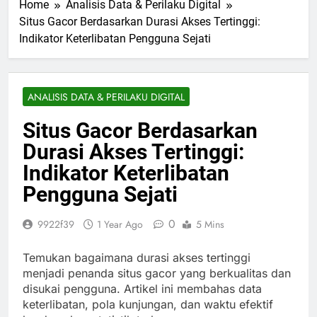
Home
Analisis Data & Perilaku Digital
Situs Gacor Berdasarkan Durasi Akses Tertinggi:
Indikator Keterlibatan Pengguna Sejati
ANALISIS DATA & PERILAKU DIGITAL
Situs Gacor Berdasarkan
Durasi Akses Tertinggi:
Indikator Keterlibatan
Pengguna Sejati
0
9922f39
1 Year Ago
5 Mins
Temukan bagaimana durasi akses tertinggi
menjadi penanda situs gacor yang berkualitas dan
disukai pengguna. Artikel ini membahas data
keterlibatan, pola kunjungan, dan waktu efektif