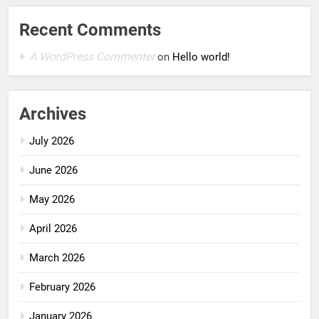
Recent Comments
A WordPress Commenter
on
Hello world!
Archives
July 2026
June 2026
May 2026
April 2026
March 2026
February 2026
January 2026