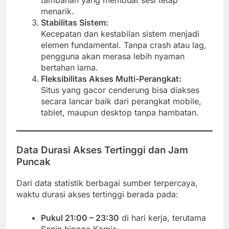
tambahan yang membuat sesi tetap
menarik.
Stabilitas Sistem:
Kecepatan dan kestabilan sistem menjadi
elemen fundamental. Tanpa crash atau lag,
pengguna akan merasa lebih nyaman
bertahan lama.
Fleksibilitas Akses Multi-Perangkat:
Situs yang gacor cenderung bisa diakses
secara lancar baik dari perangkat mobile,
tablet, maupun desktop tanpa hambatan.
Data Durasi Akses Tertinggi dan Jam
Puncak
Dari data statistik berbagai sumber terpercaya,
waktu durasi akses tertinggi berada pada:
Pukul 21:00 – 23:30
di hari kerja, terutama
Senin hingga Kamis.