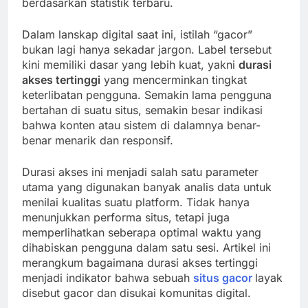
berdasarkan statistik terbaru.
Dalam lanskap digital saat ini, istilah “gacor”
bukan lagi hanya sekadar jargon. Label tersebut
kini memiliki dasar yang lebih kuat, yakni
durasi
akses tertinggi
yang mencerminkan tingkat
keterlibatan pengguna. Semakin lama pengguna
bertahan di suatu situs, semakin besar indikasi
bahwa konten atau sistem di dalamnya benar-
benar menarik dan responsif.
Durasi akses ini menjadi salah satu parameter
utama yang digunakan banyak analis data untuk
menilai kualitas suatu platform. Tidak hanya
menunjukkan performa situs, tetapi juga
memperlihatkan seberapa optimal waktu yang
dihabiskan pengguna dalam satu sesi. Artikel ini
merangkum bagaimana durasi akses tertinggi
menjadi indikator bahwa sebuah
situs gacor
layak
disebut gacor dan disukai komunitas digital.