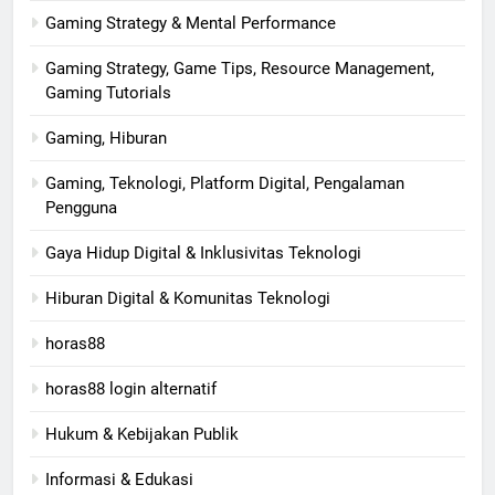
Gaming Strategy & Mental Performance
Gaming Strategy, Game Tips, Resource Management,
Gaming Tutorials
Gaming, Hiburan
Gaming, Teknologi, Platform Digital, Pengalaman
Pengguna
Gaya Hidup Digital & Inklusivitas Teknologi
Hiburan Digital & Komunitas Teknologi
horas88
horas88 login alternatif
Hukum & Kebijakan Publik
Informasi & Edukasi