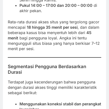
Pukul 14:00 – 17:00 dan 20:00 – 00:00
di
akhir pekan.
Rata-rata durasi akses situs yang tergolong gacor
mencapai
18 hingga 35 menit per sesi
, dan dalam
beberapa kasus bisa menyentuh lebih dari
45
menit
bagi pengguna loyal. Angka ini tentu
mengungguli situs biasa yang hanya berkisar 7–12
menit per sesi.
Segmentasi Pengguna Berdasarkan
Durasi
Terdapat juga kecenderungan bahwa pengguna
dengan durasi akses tinggi memiliki karakteristik
sebagai berikut:
Menggunakan koneksi stabil dan perangkat