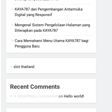
KAYA787 dan Pengembangan Antarmuka
Digital yang Responsif
Mengenal Sistem Pengelolaan Halaman yang
Diterapkan pada KAYA787
Cara Memahami Menu Utama KAYA787 bagi
Pengguna Baru
slot thailand
Recent Comments
A WordPress Commenter
on
Hello world!