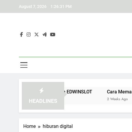
Skip
August 7, 2026
1:26:32 PM
to
content
Cra
Situs Hib
 Tersedia di Platform EDWINSLOT
Cara Memahami Sist
2 Weeks Ago
HEADLINES
Home
hiburan digital