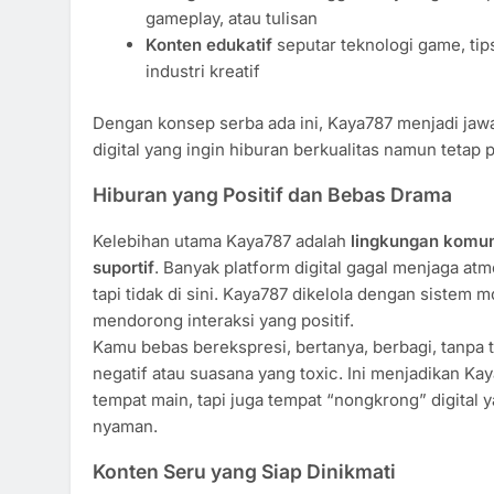
gameplay, atau tulisan
Konten edukatif
seputar teknologi game, tips 
industri kreatif
Dengan konsep serba ada ini, Kaya787 menjadi jaw
digital yang ingin hiburan berkualitas namun tetap p
Hiburan yang Positif dan Bebas Drama
Kelebihan utama Kaya787 adalah
lingkungan komun
suportif
. Banyak platform digital gagal menjaga at
tapi tidak di sini. Kaya787 dikelola dengan sistem m
mendorong interaksi yang positif.
Kamu bebas berekspresi, bertanya, berbagi, tanpa 
negatif atau suasana yang toxic. Ini menjadikan K
tempat main, tapi juga tempat “nongkrong” digital
nyaman.
Konten Seru yang Siap Dinikmati