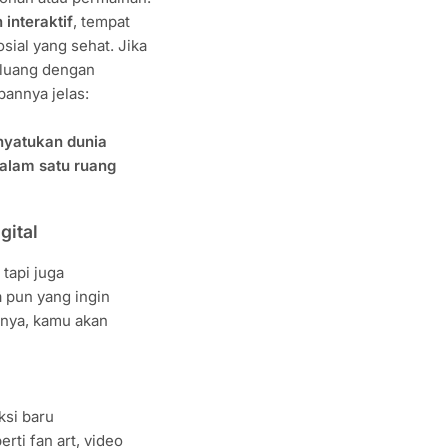
interaktif
, tempat
sial yang sehat. Jika
 luang dengan
annya jelas:
nyatukan dunia
dalam satu ruang
gital
tapi juga
a pun yang ingin
mnya, kamu akan
si baru
rti fan art, video