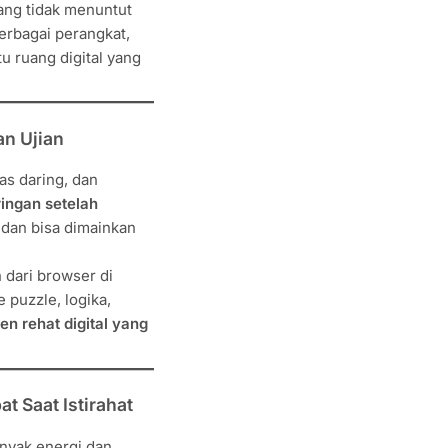
ang tidak menuntut
erbagai perangkat,
u ruang digital yang
an Ujian
as daring, dan
ringan setelah
 dan bisa dimainkan
n dari browser di
 puzzle, logika,
n rehat digital yang
 Saat Istirahat
anyak energi dan