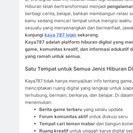
Hiburan telah bertransformasi menjadi
pengalaman 
berbagi cerita, belajar, bahkan membangun relasi so
kamu sedang mencari tempat untuk mengisi waktu
sesuatu yang menyenangkan dan bermanfaat, jawab
kunjungi
kaya 787 login
sekarang.
Kaya787 adalah platform hiburan digital yang me
game, komunitas kreatif, dan informasi edukatif 
yang ramah untuk semua.
Satu Tempat untuk Semua Jenis Hiburan Di
Kaya787 tidak hanya menyajikan info tentang game, 
menciptakan ruang digital yang lengkap untuk siap
terhubung, bermain, berkarya, dan belajar. Di dala
menemukan:
Berita game terbaru
yang selalu update
Forum komunitas aktif
untuk diskusi seru
Tempat cari teman mabar
dan bangun konek
Ruang kreatif
untuk unggah karya digital sepe