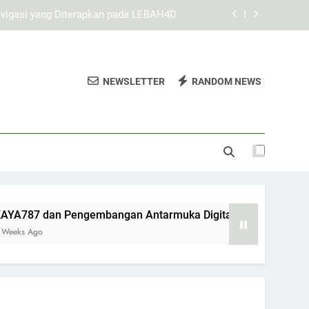
igasi yang Diterapkan pada LEBAH4D
an Antarmuka Digital yang Responsif
alaman yang Diterapkan pada KAYA787
NEWSLETTER
RANDOM NEWS
yang Tersedia di Platform EDWINSLOT
una Dewasa.
igasi yang Diterapkan pada LEBAH4D
an Antarmuka Digital yang Responsif
alaman yang Diterapkan pada KAYA787
an Pengembangan Antarmuka Digital yang Responsif
M
3