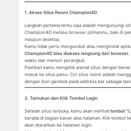
1. Akses Situs Resmi Champion4D
Langkah pertama tentu saja adalah mengunjungi sit
Champion4D melalui browser pilihanmu, baik di per
maupun desktop.
Kamu tidak perlu mengunduh atau menginstal apli
Champion4D bisa diakses langsung dari browser
,
waktu dan memori perangkat.
Pastikan kamu mengetik alamat situs dengan benar
masuk ke situs palsu. Ciri situs resmi adalah men
dengan ikon gembok pada address bar sebagai tan
2. Temukan dan Klik Tombol Login
Setelah situs terbuka, kamu akan melihat
tombol “L
berada di bagian kanan atas halaman. Klik tombol t
akan diarahkan ke halaman login.