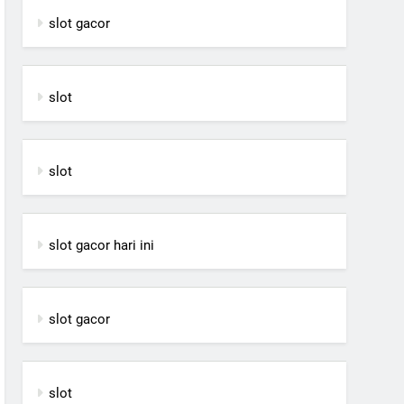
slot gacor
slot
slot
slot gacor hari ini
slot gacor
slot