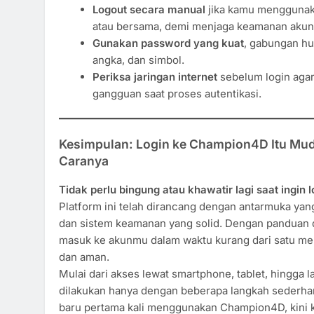
Logout secara manual
jika kamu mengguna
atau bersama, demi menjaga keamanan akun
Gunakan password yang kuat
, gabungan hur
angka, dan simbol.
Periksa jaringan internet
sebelum login agar 
gangguan saat proses autentikasi.
Kesimpulan: Login ke Champion4D Itu Mud
Caranya
Tidak perlu bingung atau khawatir lagi saat ingin
Platform ini telah dirancang dengan antarmuka ya
dan sistem keamanan yang solid. Dengan panduan d
masuk ke akunmu dalam waktu kurang dari satu men
dan aman.
Mulai dari akses lewat smartphone, tablet, hingga 
dilakukan hanya dengan beberapa langkah sederhan
baru pertama kali menggunakan Champion4D, kini k