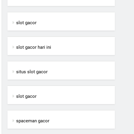
slot gacor
slot gacor hari ini
situs slot gacor
slot gacor
spaceman gacor