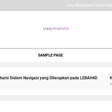
Cara Memahami Sistem Nav
KAYA787 dan Pengembang
Mengenal Sistem Pengelolaan H
Cara Memahami Fitur Utama 
zy Irrumatio
uran Dewasa Dengan Konten Yang Variatif. Hanya Untuk Pengg
Cara Memahami Sistem Nav
SAMPLE PAGE
KAYA787 dan Pengembang
Mengenal Sistem Pengelolaan H
 Navigasi yang Diterapkan pada LEBAH4D
KAYA787 dan
3 Weeks Ago