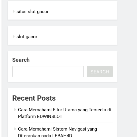
situs slot gacor
slot gacor
Search
SEARCH
Recent Posts
Cara Memahami Fitur Utama yang Tersedia di
Platform EDWINSLOT
Cara Memahami Sistem Navigasi yang
Diterapkan pada LEBAH4D