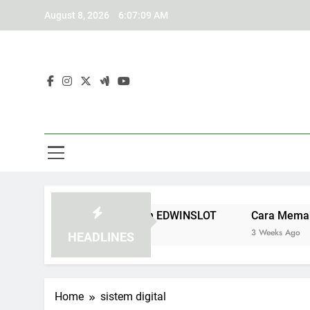
Skip
August 8, 2026
6:07:10 AM
to
content
Cra
Situs Hib
ersedia di Platform EDWINSLOT
Cara Memahami Sistem
3 Weeks Ago
HEADLINES
Home
sistem digital