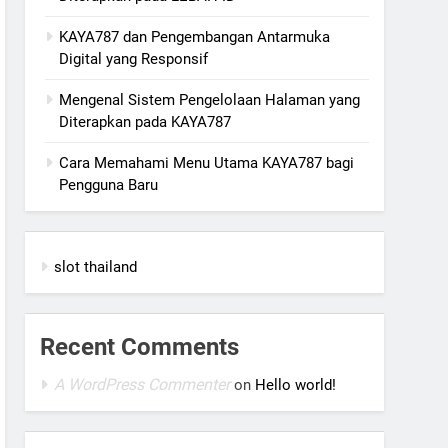
KAYA787 dan Pengembangan Antarmuka
Digital yang Responsif
Mengenal Sistem Pengelolaan Halaman yang
Diterapkan pada KAYA787
Cara Memahami Menu Utama KAYA787 bagi
Pengguna Baru
slot thailand
Recent Comments
A WordPress Commenter
on
Hello world!