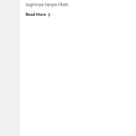
loginnya tanpa ribet.
Read More