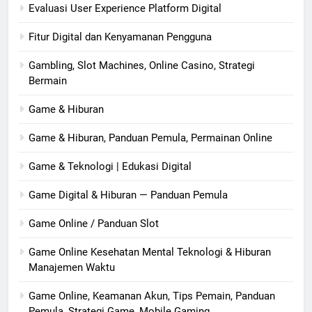
Evaluasi User Experience Platform Digital
Fitur Digital dan Kenyamanan Pengguna
Gambling, Slot Machines, Online Casino, Strategi
Bermain
Game & Hiburan
Game & Hiburan, Panduan Pemula, Permainan Online
Game & Teknologi | Edukasi Digital
Game Digital & Hiburan — Panduan Pemula
Game Online / Panduan Slot
Game Online Kesehatan Mental Teknologi & Hiburan
Manajemen Waktu
Game Online, Keamanan Akun, Tips Pemain, Panduan
Pemula, Strategi Game, Mobile Gaming