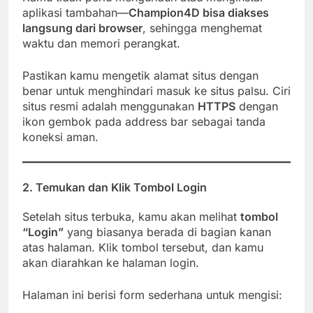
aplikasi tambahan—
Champion4D bisa diakses
langsung dari browser
, sehingga menghemat
waktu dan memori perangkat.
Pastikan kamu mengetik alamat situs dengan
benar untuk menghindari masuk ke situs palsu. Ciri
situs resmi adalah menggunakan
HTTPS
dengan
ikon gembok pada address bar sebagai tanda
koneksi aman.
2. Temukan dan Klik Tombol Login
Setelah situs terbuka, kamu akan melihat
tombol
“Login”
yang biasanya berada di bagian kanan
atas halaman. Klik tombol tersebut, dan kamu
akan diarahkan ke halaman login.
Halaman ini berisi form sederhana untuk mengisi: