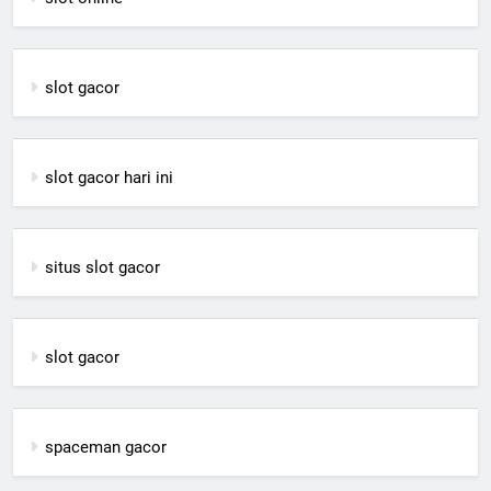
slot gacor
slot gacor hari ini
situs slot gacor
slot gacor
spaceman gacor