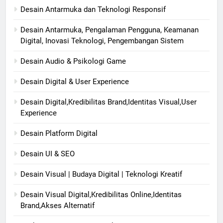
Desain Antarmuka dan Teknologi Responsif
Desain Antarmuka, Pengalaman Pengguna, Keamanan
Digital, Inovasi Teknologi, Pengembangan Sistem
Desain Audio & Psikologi Game
Desain Digital & User Experience
Desain Digital,Kredibilitas Brand,Identitas Visual,User
Experience
Desain Platform Digital
Desain UI & SEO
Desain Visual | Budaya Digital | Teknologi Kreatif
Desain Visual Digital,Kredibilitas Online,Identitas
Brand,Akses Alternatif