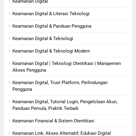
Keamanan Digital
Keamanan Digital & Literasi Teknologi
Keamanan Digital & Panduan Pengguna
Keamanan Digital & Teknologi
Keamanan Digital & Teknologi Modern
Keamanan Digital | Teknologi Otentikasi | Manajemen
Akses Pengguna
Keamanan Digital, Trust Platform, Perlindungan
Pengguna
Keamanan Digital, Tutorial Login, Pengelolaan Akun,
Panduan Pemula, Praktik Terbaik
Keamanan Finansial & Sistem Otentikasi
Keamanan Link, Akses Alternatif, Edukasi Digital