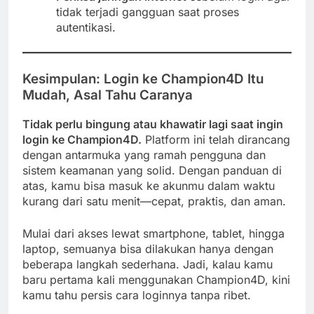
tidak terjadi gangguan saat proses
autentikasi.
Kesimpulan: Login ke Champion4D Itu
Mudah, Asal Tahu Caranya
Tidak perlu bingung atau khawatir lagi saat ingin
login ke Champion4D.
Platform ini telah dirancang
dengan antarmuka yang ramah pengguna dan
sistem keamanan yang solid. Dengan panduan di
atas, kamu bisa masuk ke akunmu dalam waktu
kurang dari satu menit—cepat, praktis, dan aman.
Mulai dari akses lewat smartphone, tablet, hingga
laptop, semuanya bisa dilakukan hanya dengan
beberapa langkah sederhana. Jadi, kalau kamu
baru pertama kali menggunakan Champion4D, kini
kamu tahu persis cara loginnya tanpa ribet.