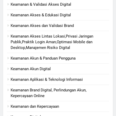
Keamanan & Validasi Akses Digital
Keamanan Akses & Edukasi Digital
Keamanan Akses dan Validasi Brand
Keamanan Akses Lintas Lokasi,Privasi Jaringan
Publik,Praktik Login Aman,Optimasi Mobile dan
Desktop,Manajemen Risiko Digital
Keamanan Akun & Panduan Pengguna
Keamanan Akun Digital
Keamanan Aplikasi & Teknologi Informasi
Keamanan Brand Digital, Perlindungan Akun,
Kepercayaan Online
Keamanan dan Kepercayaan