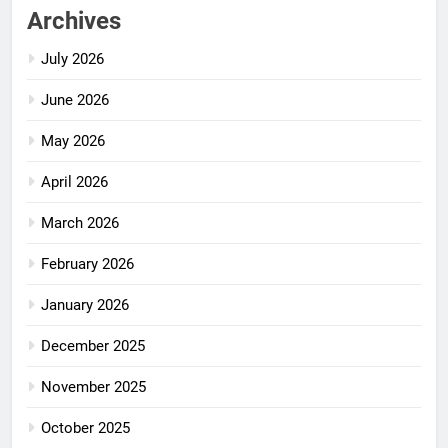
Archives
July 2026
June 2026
May 2026
April 2026
March 2026
February 2026
January 2026
December 2025
November 2025
October 2025