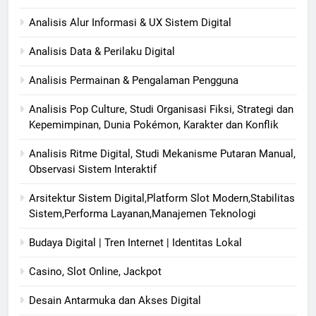
Analisis Alur Informasi & UX Sistem Digital
Analisis Data & Perilaku Digital
Analisis Permainan & Pengalaman Pengguna
Analisis Pop Culture, Studi Organisasi Fiksi, Strategi dan
Kepemimpinan, Dunia Pokémon, Karakter dan Konflik
Analisis Ritme Digital, Studi Mekanisme Putaran Manual,
Observasi Sistem Interaktif
Arsitektur Sistem Digital,Platform Slot Modern,Stabilitas
Sistem,Performa Layanan,Manajemen Teknologi
Budaya Digital | Tren Internet | Identitas Lokal
Casino, Slot Online, Jackpot
Desain Antarmuka dan Akses Digital