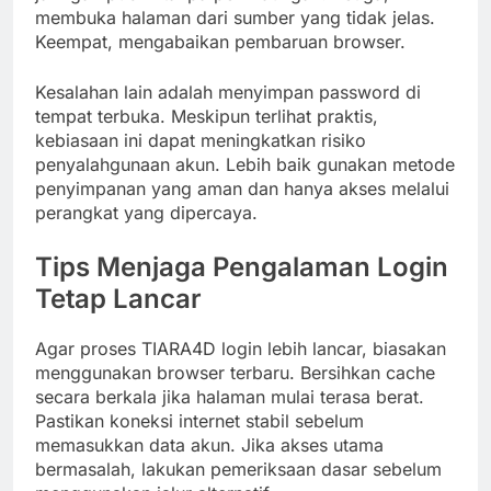
membuka halaman dari sumber yang tidak jelas.
Keempat, mengabaikan pembaruan browser.
Kesalahan lain adalah menyimpan password di
tempat terbuka. Meskipun terlihat praktis,
kebiasaan ini dapat meningkatkan risiko
penyalahgunaan akun. Lebih baik gunakan metode
penyimpanan yang aman dan hanya akses melalui
perangkat yang dipercaya.
Tips Menjaga Pengalaman Login
Tetap Lancar
Agar proses TIARA4D login lebih lancar, biasakan
menggunakan browser terbaru. Bersihkan cache
secara berkala jika halaman mulai terasa berat.
Pastikan koneksi internet stabil sebelum
memasukkan data akun. Jika akses utama
bermasalah, lakukan pemeriksaan dasar sebelum