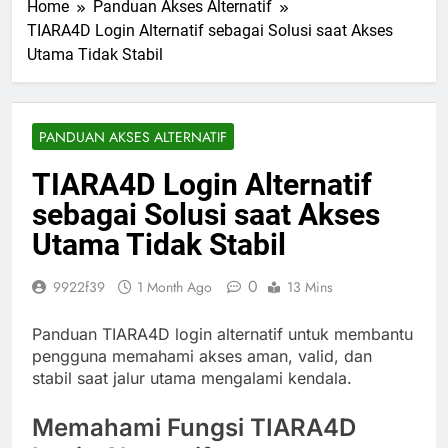
Home
Panduan Akses Alternatif
TIARA4D Login Alternatif sebagai Solusi saat Akses
Utama Tidak Stabil
PANDUAN AKSES ALTERNATIF
TIARA4D Login Alternatif
sebagai Solusi saat Akses
Utama Tidak Stabil
0
9922f39
1 Month Ago
13 Mins
Panduan TIARA4D login alternatif untuk membantu
pengguna memahami akses aman, valid, dan
stabil saat jalur utama mengalami kendala.
Memahami Fungsi TIARA4D