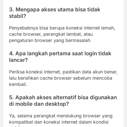
3. Mengapa akses utama bisa tidak
stabil?
Penyebabnya bisa berupa koneksi internet lemah,
cache browser, perangkat lambat, atau
pengaturan browser yang bermasalah.
4. Apa langkah pertama saat login tidak
lancar?
Periksa koneksi internet, pastikan data akun benar,
lalu bersihkan cache browser sebelum mencoba
kembali.
5. Apakah akses alternatif bisa digunakan
di mobile dan desktop?
Ya, selama perangkat mendukung browser yang
kompatibel dan koneksi internet dalam kondisi