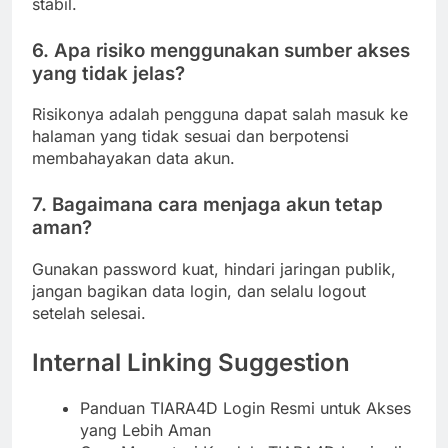
stabil.
6. Apa risiko menggunakan sumber akses
yang tidak jelas?
Risikonya adalah pengguna dapat salah masuk ke
halaman yang tidak sesuai dan berpotensi
membahayakan data akun.
7. Bagaimana cara menjaga akun tetap
aman?
Gunakan password kuat, hindari jaringan publik,
jangan bagikan data login, dan selalu logout
setelah selesai.
Internal Linking Suggestion
Panduan TIARA4D Login Resmi untuk Akses
yang Lebih Aman