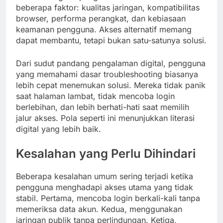
beberapa faktor: kualitas jaringan, kompatibilitas
browser, performa perangkat, dan kebiasaan
keamanan pengguna. Akses alternatif memang
dapat membantu, tetapi bukan satu-satunya solusi.
Dari sudut pandang pengalaman digital, pengguna
yang memahami dasar troubleshooting biasanya
lebih cepat menemukan solusi. Mereka tidak panik
saat halaman lambat, tidak mencoba login
berlebihan, dan lebih berhati-hati saat memilih
jalur akses. Pola seperti ini menunjukkan literasi
digital yang lebih baik.
Kesalahan yang Perlu Dihindari
Beberapa kesalahan umum sering terjadi ketika
pengguna menghadapi akses utama yang tidak
stabil. Pertama, mencoba login berkali-kali tanpa
memeriksa data akun. Kedua, menggunakan
jaringan publik tanpa perlindungan. Ketiga,