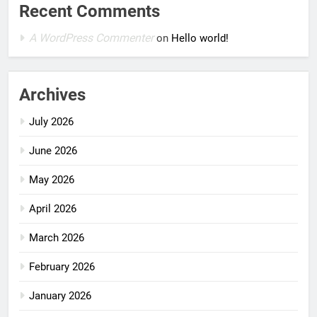
Recent Comments
A WordPress Commenter
on
Hello world!
Archives
July 2026
June 2026
May 2026
April 2026
March 2026
February 2026
January 2026