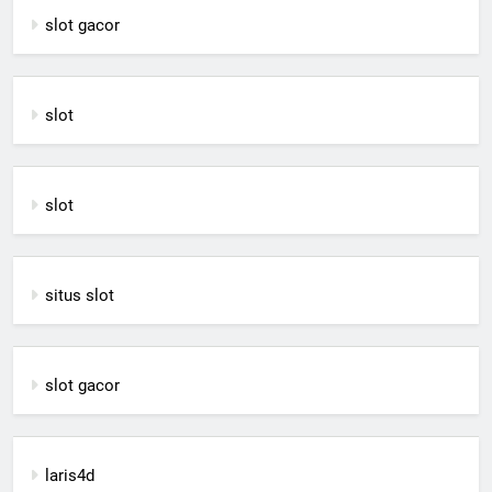
slot gacor
slot
slot
situs slot
slot gacor
laris4d