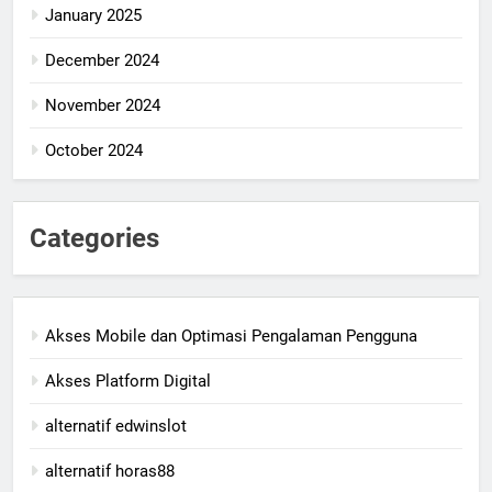
January 2025
December 2024
November 2024
October 2024
Categories
Akses Mobile dan Optimasi Pengalaman Pengguna
Akses Platform Digital
alternatif edwinslot
alternatif horas88