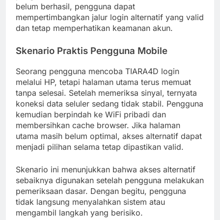
belum berhasil, pengguna dapat
mempertimbangkan jalur login alternatif yang valid
dan tetap memperhatikan keamanan akun.
Skenario Praktis Pengguna Mobile
Seorang pengguna mencoba TIARA4D login
melalui HP, tetapi halaman utama terus memuat
tanpa selesai. Setelah memeriksa sinyal, ternyata
koneksi data seluler sedang tidak stabil. Pengguna
kemudian berpindah ke WiFi pribadi dan
membersihkan cache browser. Jika halaman
utama masih belum optimal, akses alternatif dapat
menjadi pilihan selama tetap dipastikan valid.
Skenario ini menunjukkan bahwa akses alternatif
sebaiknya digunakan setelah pengguna melakukan
pemeriksaan dasar. Dengan begitu, pengguna
tidak langsung menyalahkan sistem atau
mengambil langkah yang berisiko.