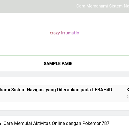
Cara Memahami Sistem Nav
KAYA787 dan Pengembang
Mengenal Sistem Pengelolaan H
Cara Memahami Fitur Utama 
zy Irrumatio
uran Dewasa Dengan Konten Yang Variatif. Hanya Untuk Pengg
Cara Memahami Sistem Nav
SAMPLE PAGE
KAYA787 dan Pengembang
Mengenal Sistem Pengelolaan H
Navigasi yang Diterapkan pada LEBAH4D
KAYA787 dan 
2 Weeks Ago
Cara Memulai Aktivitas Online dengan Pokemon787