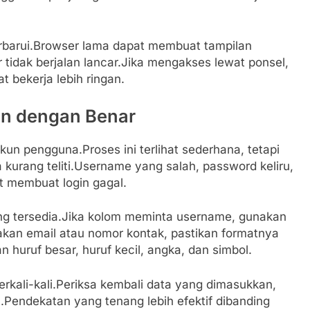
erbarui.Browser lama dapat membuat tampilan
 tidak berjalan lancar.Jika mengakses lewat ponsel,
t bekerja lebih ringan.
n dengan Benar
n pengguna.Proses ini terlihat sederhana, tetapi
 kurang teliti.Username yang salah, password keliru,
at membuat login gagal.
ang tersedia.Jika kolom meminta username, gunakan
kan email atau nomor kontak, pastikan formatnya
huruf besar, huruf kecil, angka, dan simbol.
erkali-kali.Periksa kembali data yang dimasukkan,
.Pendekatan yang tenang lebih efektif dibanding