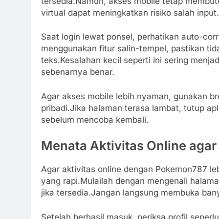
tersedia.Namun, akses mobile tetap membutuh
virtual dapat meningkatkan risiko salah input.
Saat login lewat ponsel, perhatikan auto-cor
menggunakan fitur salin-tempel, pastikan tid
teks.Kesalahan kecil seperti ini sering menj
sebenarnya benar.
Agar akses mobile lebih nyaman, gunakan bro
pribadi.Jika halaman terasa lambat, tutup ap
sebelum mencoba kembali.
Menata Aktivitas Online agar 
Agar aktivitas online dengan Pokemon787 l
yang rapi.Mulailah dengan mengenali halaman
jika tersedia.Jangan langsung membuka ban
Setelah berhasil masuk, periksa profil sepe