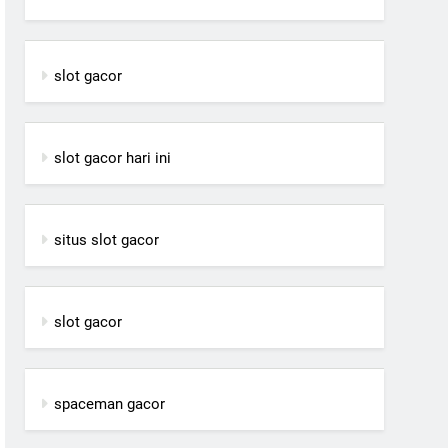
slot gacor
slot gacor hari ini
situs slot gacor
slot gacor
spaceman gacor