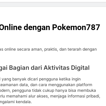
s Online dengan Pokemon787
 online secara aman, praktis, dan terarah dengan
 Bagian dari Aktivitas Digital
 yang banyak dicari pengguna ketika ingin
keamanan data, dan cara menggunakan platform
l modern, pengguna tidak cukup hanya bisa membuka
lu memahami alur akses, menjaga informasi pribadi,
ngalami kendala.