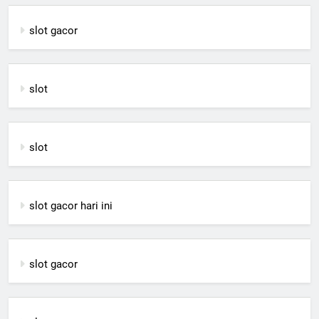
slot gacor
slot
slot
slot gacor hari ini
slot gacor