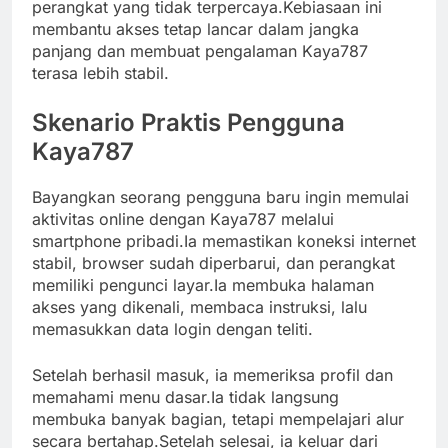
perangkat yang tidak terpercaya.Kebiasaan ini
membantu akses tetap lancar dalam jangka
panjang dan membuat pengalaman Kaya787
terasa lebih stabil.
Skenario Praktis Pengguna
Kaya787
Bayangkan seorang pengguna baru ingin memulai
aktivitas online dengan Kaya787 melalui
smartphone pribadi.Ia memastikan koneksi internet
stabil, browser sudah diperbarui, dan perangkat
memiliki pengunci layar.Ia membuka halaman
akses yang dikenali, membaca instruksi, lalu
memasukkan data login dengan teliti.
Setelah berhasil masuk, ia memeriksa profil dan
memahami menu dasar.Ia tidak langsung
membuka banyak bagian, tetapi mempelajari alur
secara bertahap.Setelah selesai, ia keluar dari