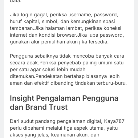
data.
Jika login gagal, periksa username, password,
huruf kapital, simbol, dan kemungkinan spasi
tambahan.Jika halaman lambat, periksa koneksi
internet dan kondisi browser.Jika lupa password,
gunakan alur pemulihan akun jika tersedia.
Pengguna sebaiknya tidak mencoba banyak cara
secara acak.Periksa penyebab paling umum satu
per satu agar solusi lebih mudah
ditemukan.Pendekatan bertahap biasanya lebih
aman dan efektif dibanding tindakan terburu-buru.
Insight Pengalaman Pengguna
dan Brand Trust
Dari sudut pandang pengalaman digital, Kaya787
perlu dipahami melalui tiga aspek utama, yaitu
akses yang jelas, keamanan akun, dan