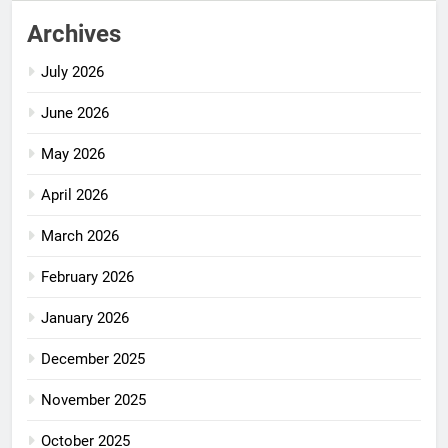
Archives
July 2026
June 2026
May 2026
April 2026
March 2026
February 2026
January 2026
December 2025
November 2025
October 2025