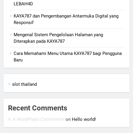
LEBAH4D
KAYA787 dan Pengembangan Antarmuka Digital yang
Responsif
Mengenal Sistem Pengelolaan Halaman yang
Diterapkan pada KAYA787
Cara Memahami Menu Utama KAYA787 bagi Pengguna
Baru
slot thailand
Recent Comments
A WordPress Commenter
on
Hello world!