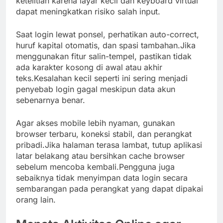
ketelitian karena layar kecil dan keyboard virtual
dapat meningkatkan risiko salah input.
Saat login lewat ponsel, perhatikan auto-correct,
huruf kapital otomatis, dan spasi tambahan.Jika
menggunakan fitur salin-tempel, pastikan tidak
ada karakter kosong di awal atau akhir
teks.Kesalahan kecil seperti ini sering menjadi
penyebab login gagal meskipun data akun
sebenarnya benar.
Agar akses mobile lebih nyaman, gunakan
browser terbaru, koneksi stabil, dan perangkat
pribadi.Jika halaman terasa lambat, tutup aplikasi
latar belakang atau bersihkan cache browser
sebelum mencoba kembali.Pengguna juga
sebaiknya tidak menyimpan data login secara
sembarangan pada perangkat yang dapat dipakai
orang lain.