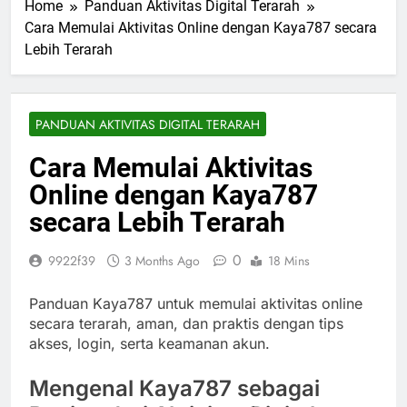
Home
Panduan Aktivitas Digital Terarah
Cara Memulai Aktivitas Online dengan Kaya787 secara
Lebih Terarah
PANDUAN AKTIVITAS DIGITAL TERARAH
Cara Memulai Aktivitas
Online dengan Kaya787
secara Lebih Terarah
0
9922f39
3 Months Ago
18 Mins
Panduan Kaya787 untuk memulai aktivitas online
secara terarah, aman, dan praktis dengan tips
akses, login, serta keamanan akun.
Mengenal Kaya787 sebagai