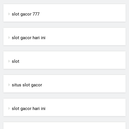
slot gacor 777
slot gacor hari ini
slot
situs slot gacor
slot gacor hari ini