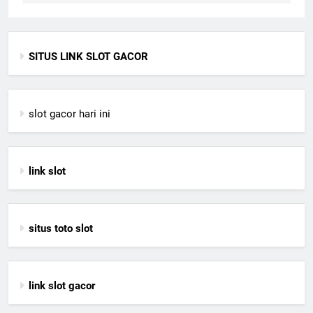
SITUS LINK SLOT GACOR
slot gacor hari ini
link slot
situs toto slot
link slot gacor