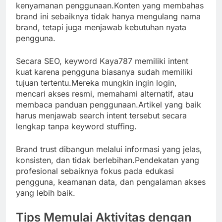
kenyamanan penggunaan.Konten yang membahas
brand ini sebaiknya tidak hanya mengulang nama
brand, tetapi juga menjawab kebutuhan nyata
pengguna.
Secara SEO, keyword Kaya787 memiliki intent
kuat karena pengguna biasanya sudah memiliki
tujuan tertentu.Mereka mungkin ingin login,
mencari akses resmi, memahami alternatif, atau
membaca panduan penggunaan.Artikel yang baik
harus menjawab search intent tersebut secara
lengkap tanpa keyword stuffing.
Brand trust dibangun melalui informasi yang jelas,
konsisten, dan tidak berlebihan.Pendekatan yang
profesional sebaiknya fokus pada edukasi
pengguna, keamanan data, dan pengalaman akses
yang lebih baik.
Tips Memulai Aktivitas dengan