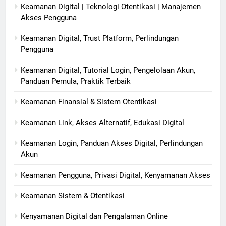
Keamanan Digital | Teknologi Otentikasi | Manajemen
Akses Pengguna
Keamanan Digital, Trust Platform, Perlindungan
Pengguna
Keamanan Digital, Tutorial Login, Pengelolaan Akun,
Panduan Pemula, Praktik Terbaik
Keamanan Finansial & Sistem Otentikasi
Keamanan Link, Akses Alternatif, Edukasi Digital
Keamanan Login, Panduan Akses Digital, Perlindungan
Akun
Keamanan Pengguna, Privasi Digital, Kenyamanan Akses
Keamanan Sistem & Otentikasi
Kenyamanan Digital dan Pengalaman Online