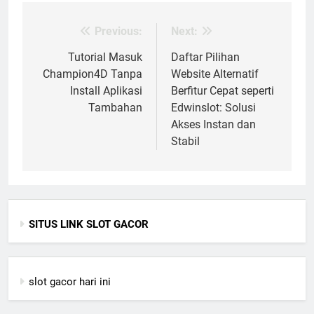
Previous:
Next:
Post
navigation
Tutorial Masuk
Daftar Pilihan
Champion4D Tanpa
Website Alternatif
Install Aplikasi
Berfitur Cepat seperti
Tambahan
Edwinslot: Solusi
Akses Instan dan
Stabil
SITUS LINK SLOT GACOR
slot gacor hari ini