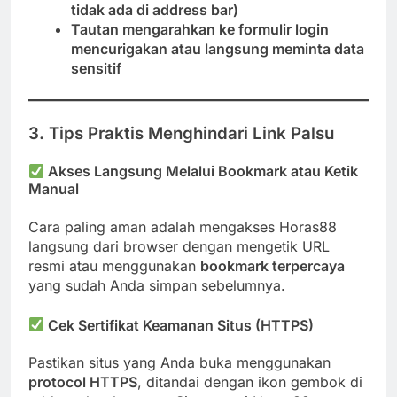
tidak ada di address bar)
Tautan mengarahkan ke formulir login
mencurigakan atau langsung meminta data
sensitif
3. Tips Praktis Menghindari Link Palsu
Akses Langsung Melalui Bookmark atau Ketik
Manual
Cara paling aman adalah mengakses Horas88
langsung dari browser dengan mengetik URL
resmi atau menggunakan
bookmark terpercaya
yang sudah Anda simpan sebelumnya.
Cek Sertifikat Keamanan Situs (HTTPS)
Pastikan situs yang Anda buka menggunakan
protocol HTTPS
, ditandai dengan ikon gembok di