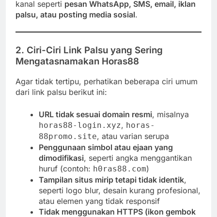
kanal seperti
pesan WhatsApp, SMS, email, iklan
palsu, atau posting media sosial
.
2. Ciri-Ciri Link Palsu yang Sering
Mengatasnamakan Horas88
Agar tidak tertipu, perhatikan beberapa ciri umum
dari link palsu berikut ini:
URL tidak sesuai domain resmi
, misalnya
,
horas88-login.xyz
horas-
, atau varian serupa
88promo.site
Penggunaan simbol atau ejaan yang
dimodifikasi
, seperti angka menggantikan
huruf (contoh:
)
h0ras88.com
Tampilan situs mirip tetapi tidak identik
,
seperti logo blur, desain kurang profesional,
atau elemen yang tidak responsif
Tidak menggunakan HTTPS (ikon gembok