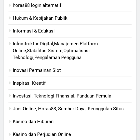
horas88 login alternatif
Hukum & Kebijakan Publik
Informasi & Edukasi
Infrastruktur Digital,Manajemen Platform
Online,Stabilitas Sistem,Optimalisasi
Teknologi,Pengalaman Pengguna
Inovasi Permainan Slot
Inspirasi Kreatif
Investasi, Teknologi Finansial, Panduan Pemula
Judi Online, Horas88, Sumber Daya, Keunggulan Situs
Kasino dan Hiburan
Kasino dan Perjudian Online