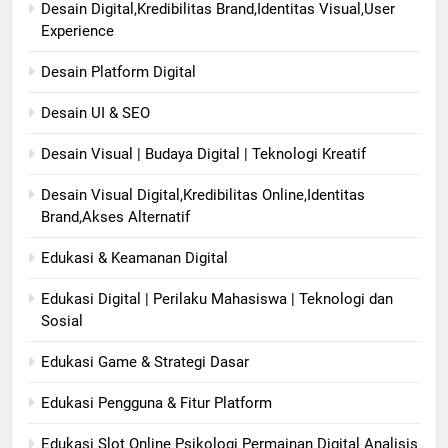
Desain Digital,Kredibilitas Brand,Identitas Visual,User
Experience
Desain Platform Digital
Desain UI & SEO
Desain Visual | Budaya Digital | Teknologi Kreatif
Desain Visual Digital,Kredibilitas Online,Identitas
Brand,Akses Alternatif
Edukasi & Keamanan Digital
Edukasi Digital | Perilaku Mahasiswa | Teknologi dan
Sosial
Edukasi Game & Strategi Dasar
Edukasi Pengguna & Fitur Platform
Edukasi Slot Online Psikologi Permainan Digital Analisis