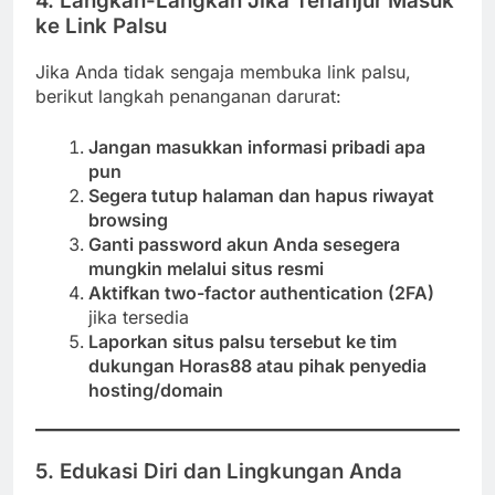
4. Langkah-Langkah Jika Terlanjur Masuk
ke Link Palsu
Jika Anda tidak sengaja membuka link palsu,
berikut langkah penanganan darurat:
Jangan masukkan informasi pribadi apa
pun
Segera tutup halaman dan hapus riwayat
browsing
Ganti password akun Anda sesegera
mungkin melalui situs resmi
Aktifkan two-factor authentication (2FA)
jika tersedia
Laporkan situs palsu tersebut ke tim
dukungan Horas88 atau pihak penyedia
hosting/domain
5. Edukasi Diri dan Lingkungan Anda