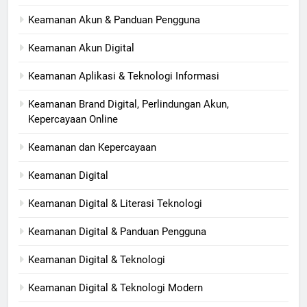
Keamanan Akun & Panduan Pengguna
Keamanan Akun Digital
Keamanan Aplikasi & Teknologi Informasi
Keamanan Brand Digital, Perlindungan Akun,
Kepercayaan Online
Keamanan dan Kepercayaan
Keamanan Digital
Keamanan Digital & Literasi Teknologi
Keamanan Digital & Panduan Pengguna
Keamanan Digital & Teknologi
Keamanan Digital & Teknologi Modern