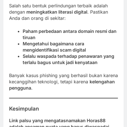
Salah satu bentuk perlindungan terbaik adalah
dengan
meningkatkan literasi digital
. Pastikan
Anda dan orang di sekitar:
Paham perbedaan antara domain resmi dan
tiruan
Mengetahui bagaimana cara
mengidentifikasi scam digital
Selalu waspada terhadap penawaran yang
terlalu bagus untuk jadi kenyataan
Banyak kasus phishing yang berhasil bukan karena
kecanggihan teknologi, tetapi karena
kelengahan
pengguna
.
Kesimpulan
Link palsu yang mengatasnamakan Horas88
adalah ancaman nyata yang harus diwaspadai