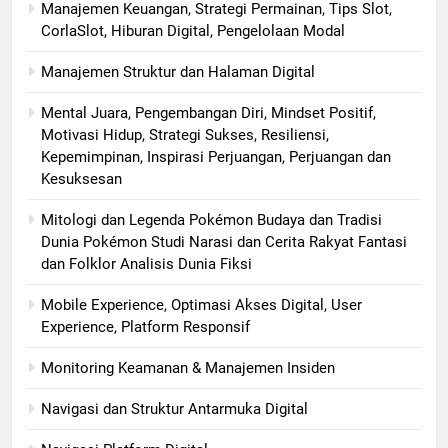
Manajemen Keuangan, Strategi Permainan, Tips Slot,
CorlaSlot, Hiburan Digital, Pengelolaan Modal
Manajemen Struktur dan Halaman Digital
Mental Juara, Pengembangan Diri, Mindset Positif,
Motivasi Hidup, Strategi Sukses, Resiliensi,
Kepemimpinan, Inspirasi Perjuangan, Perjuangan dan
Kesuksesan
Mitologi dan Legenda Pokémon Budaya dan Tradisi
Dunia Pokémon Studi Narasi dan Cerita Rakyat Fantasi
dan Folklor Analisis Dunia Fiksi
Mobile Experience, Optimasi Akses Digital, User
Experience, Platform Responsif
Monitoring Keamanan & Manajemen Insiden
Navigasi dan Struktur Antarmuka Digital