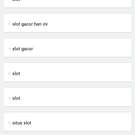
slot gacor hari ini
slot gacor
slot
slot
situs slot