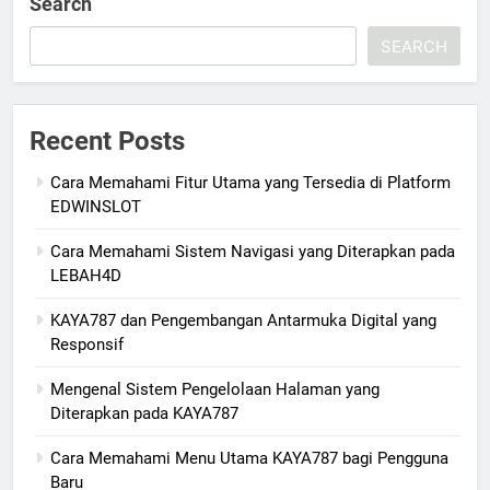
Search
SEARCH
Recent Posts
Cara Memahami Fitur Utama yang Tersedia di Platform
EDWINSLOT
Cara Memahami Sistem Navigasi yang Diterapkan pada
LEBAH4D
KAYA787 dan Pengembangan Antarmuka Digital yang
Responsif
Mengenal Sistem Pengelolaan Halaman yang
Diterapkan pada KAYA787
Cara Memahami Menu Utama KAYA787 bagi Pengguna
Baru