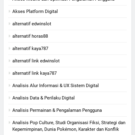
Akses Platform Digital
alternatif edwinslot
alternatif horas88
alternatif kaya787
alternatif link edwinslot
alternatif link kaya787
Analisis Alur Informasi & UX Sistem Digital
Analisis Data & Perilaku Digital
Analisis Permainan & Pengalaman Pengguna
Analisis Pop Culture, Studi Organisasi Fiksi, Strategi dan
Kepemimpinan, Dunia Pokémon, Karakter dan Konflik