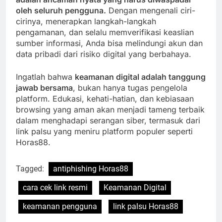
oleh seluruh pengguna.
Dengan mengenali ciri-
cirinya, menerapkan langkah-langkah
pengamanan, dan selalu memverifikasi keaslian
sumber informasi, Anda bisa melindungi akun dan
data pribadi dari risiko digital yang berbahaya.
Ingatlah bahwa
keamanan digital adalah tanggung
jawab bersama
, bukan hanya tugas pengelola
platform. Edukasi, kehati-hatian, dan kebiasaan
browsing yang aman akan menjadi tameng terbaik
dalam menghadapi serangan siber, termasuk dari
link palsu yang meniru platform populer seperti
Horas88.
Tagged:
antiphishing Horas88
cara cek link resmi
Keamanan Digital
keamanan pengguna
link palsu Horas88