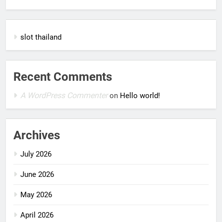
slot thailand
Recent Comments
A WordPress Commenter
on
Hello world!
Archives
July 2026
June 2026
May 2026
April 2026