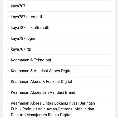
kaya787
kaya787 alternatif
kaya787 link alternatif
kaya787 login
kaya787 rtp
Keamanan & Teknologi
Keamanan & Validasi Akses Digital
Keamanan Akses & Edukasi Digital
Keamanan Akses dan Validasi Brand
Keamanan Akses Lintas Lokasi,Privasi Jaringan
Publik,Praktik Login Aman,Optimasi Mobile dan
Desktop,Manajemen Risiko Digital