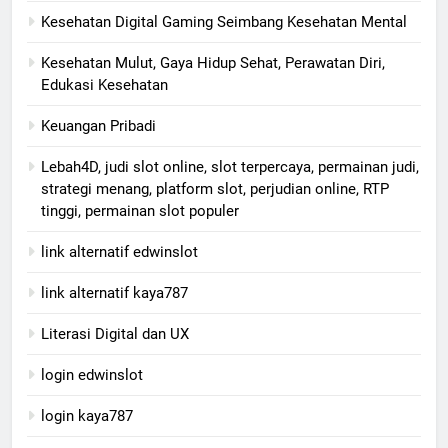
Kesehatan Digital Gaming Seimbang Kesehatan Mental
Kesehatan Mulut, Gaya Hidup Sehat, Perawatan Diri,
Edukasi Kesehatan
Keuangan Pribadi
Lebah4D, judi slot online, slot terpercaya, permainan judi,
strategi menang, platform slot, perjudian online, RTP
tinggi, permainan slot populer
link alternatif edwinslot
link alternatif kaya787
Literasi Digital dan UX
login edwinslot
login kaya787