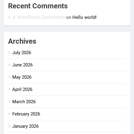
Recent Comments
A WordPress Commenter
on
Hello world!
Archives
July 2026
June 2026
May 2026
April 2026
March 2026
February 2026
January 2026