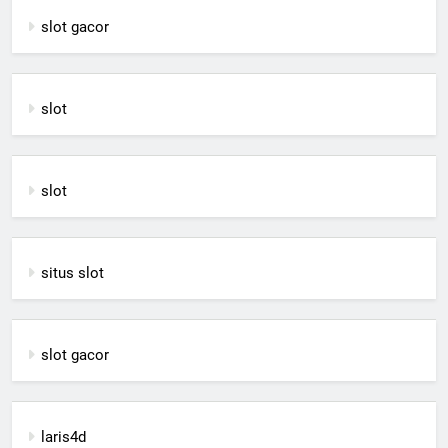
slot gacor
slot
slot
situs slot
slot gacor
laris4d