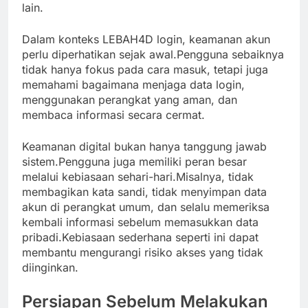
lain.
Dalam konteks LEBAH4D login, keamanan akun
perlu diperhatikan sejak awal.Pengguna sebaiknya
tidak hanya fokus pada cara masuk, tetapi juga
memahami bagaimana menjaga data login,
menggunakan perangkat yang aman, dan
membaca informasi secara cermat.
Keamanan digital bukan hanya tanggung jawab
sistem.Pengguna juga memiliki peran besar
melalui kebiasaan sehari-hari.Misalnya, tidak
membagikan kata sandi, tidak menyimpan data
akun di perangkat umum, dan selalu memeriksa
kembali informasi sebelum memasukkan data
pribadi.Kebiasaan sederhana seperti ini dapat
membantu mengurangi risiko akses yang tidak
diinginkan.
Persiapan Sebelum Melakukan