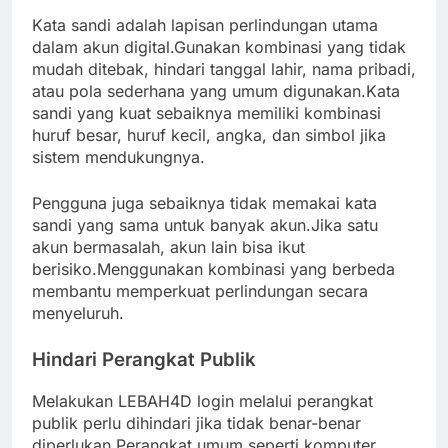
Kata sandi adalah lapisan perlindungan utama
dalam akun digital.Gunakan kombinasi yang tidak
mudah ditebak, hindari tanggal lahir, nama pribadi,
atau pola sederhana yang umum digunakan.Kata
sandi yang kuat sebaiknya memiliki kombinasi
huruf besar, huruf kecil, angka, dan simbol jika
sistem mendukungnya.
Pengguna juga sebaiknya tidak memakai kata
sandi yang sama untuk banyak akun.Jika satu
akun bermasalah, akun lain bisa ikut
berisiko.Menggunakan kombinasi yang berbeda
membantu memperkuat perlindungan secara
menyeluruh.
Hindari Perangkat Publik
Melakukan LEBAH4D login melalui perangkat
publik perlu dihindari jika tidak benar-benar
diperlukan.Perangkat umum seperti komputer