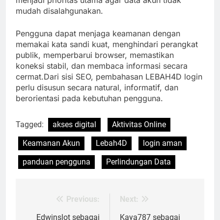
mudah disalahgunakan.
Pengguna dapat menjaga keamanan dengan
memakai kata sandi kuat, menghindari perangkat
publik, memperbarui browser, memastikan
koneksi stabil, dan membaca informasi secara
cermat.Dari sisi SEO, pembahasan LEBAH4D login
perlu disusun secara natural, informatif, dan
berorientasi pada kebutuhan pengguna.
Tagged:
akses digital
Aktivitas Online
Keamanan Akun
Lebah4D
login aman
panduan pengguna
Perlindungan Data
Previous:
Next:
Post
navigation
Edwinslot sebagai
Kaya787 sebagai