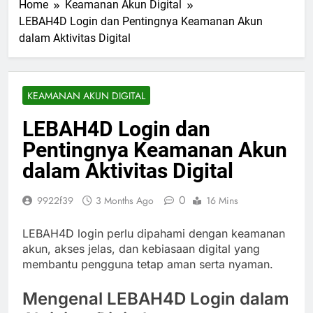
Home
Keamanan Akun Digital
LEBAH4D Login dan Pentingnya Keamanan Akun
dalam Aktivitas Digital
KEAMANAN AKUN DIGITAL
LEBAH4D Login dan
Pentingnya Keamanan Akun
dalam Aktivitas Digital
0
9922f39
3 Months Ago
16 Mins
LEBAH4D login perlu dipahami dengan keamanan
akun, akses jelas, dan kebiasaan digital yang
membantu pengguna tetap aman serta nyaman.
Mengenal LEBAH4D Login dalam