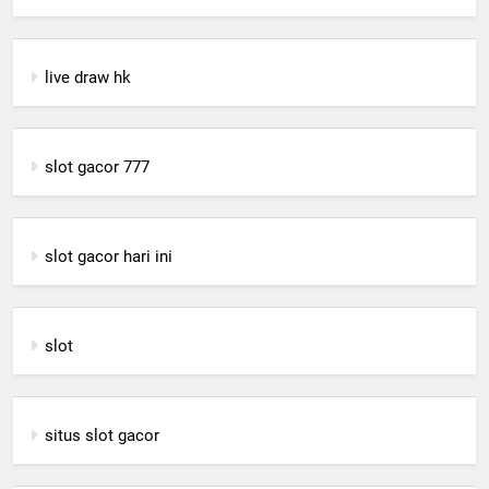
live draw hk
slot gacor 777
slot gacor hari ini
slot
situs slot gacor