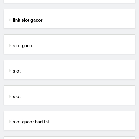
link slot gacor
slot gacor
slot
slot
slot gacor hari ini