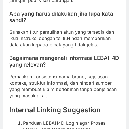
jaringan publik sembarangan.
Apa yang harus dilakukan jika lupa kata
sandi?
Gunakan fitur pemulihan akun yang tersedia dan
ikuti instruksi dengan teliti.Hindari memberikan
data akun kepada pihak yang tidak jelas.
Bagaimana mengenali informasi LEBAH4D
yang relevan?
Perhatikan konsistensi nama brand, kejelasan
konteks, struktur informasi, dan hindari sumber
yang membuat klaim berlebihan tanpa penjelasan
yang masuk akal.
Internal Linking Suggestion
Panduan LEBAH4D Login agar Proses