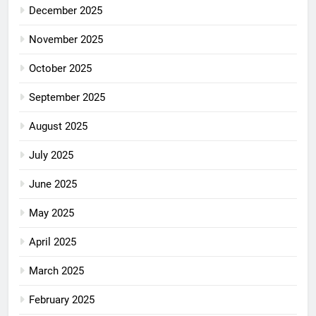
December 2025
November 2025
October 2025
September 2025
August 2025
July 2025
June 2025
May 2025
April 2025
March 2025
February 2025