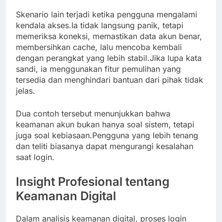
Skenario lain terjadi ketika pengguna mengalami
kendala akses.Ia tidak langsung panik, tetapi
memeriksa koneksi, memastikan data akun benar,
membersihkan cache, lalu mencoba kembali
dengan perangkat yang lebih stabil.Jika lupa kata
sandi, ia menggunakan fitur pemulihan yang
tersedia dan menghindari bantuan dari pihak tidak
jelas.
Dua contoh tersebut menunjukkan bahwa
keamanan akun bukan hanya soal sistem, tetapi
juga soal kebiasaan.Pengguna yang lebih tenang
dan teliti biasanya dapat mengurangi kesalahan
saat login.
Insight Profesional tentang
Keamanan Digital
Dalam analisis keamanan digital, proses login