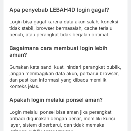
Apa penyebab LEBAH4D login gagal?
Login bisa gagal karena data akun salah, koneksi
tidak stabil, browser bermasalah, cache terlalu
penuh, atau perangkat tidak berjalan optimal.
Bagaimana cara membuat login lebih
aman?
Gunakan kata sandi kuat, hindari perangkat publik,
jangan membagikan data akun, perbarui browser,
dan pastikan informasi yang dibaca memiliki
konteks jelas.
Apakah login melalui ponsel aman?
Login melalui ponsel bisa aman jika perangkat
pribadi digunakan dengan benar, memiliki kunci
layar, sistem diperbarui, dan tidak memakai