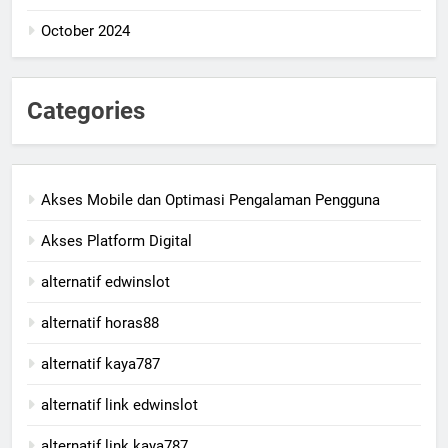
October 2024
Categories
Akses Mobile dan Optimasi Pengalaman Pengguna
Akses Platform Digital
alternatif edwinslot
alternatif horas88
alternatif kaya787
alternatif link edwinslot
alternatif link kaya787