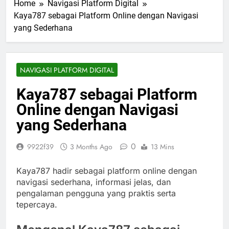
Home
Navigasi Platform Digital
Kaya787 sebagai Platform Online dengan Navigasi
yang Sederhana
NAVIGASI PLATFORM DIGITAL
Kaya787 sebagai Platform
Online dengan Navigasi
yang Sederhana
0
9922f39
3 Months Ago
13 Mins
Kaya787 hadir sebagai platform online dengan
navigasi sederhana, informasi jelas, dan
pengalaman pengguna yang praktis serta
tepercaya.