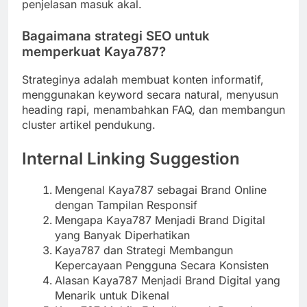
penjelasan masuk akal.
Bagaimana strategi SEO untuk
memperkuat Kaya787?
Strateginya adalah membuat konten informatif,
menggunakan keyword secara natural, menyusun
heading rapi, menambahkan FAQ, dan membangun
cluster artikel pendukung.
Internal Linking Suggestion
Mengenal Kaya787 sebagai Brand Online
dengan Tampilan Responsif
Mengapa Kaya787 Menjadi Brand Digital
yang Banyak Diperhatikan
Kaya787 dan Strategi Membangun
Kepercayaan Pengguna Secara Konsisten
Alasan Kaya787 Menjadi Brand Digital yang
Menarik untuk Dikenal