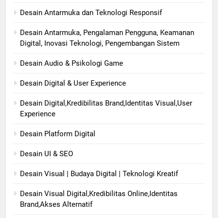
Desain Antarmuka dan Teknologi Responsif
Desain Antarmuka, Pengalaman Pengguna, Keamanan
Digital, Inovasi Teknologi, Pengembangan Sistem
Desain Audio & Psikologi Game
Desain Digital & User Experience
Desain Digital,Kredibilitas Brand,Identitas Visual,User
Experience
Desain Platform Digital
Desain UI & SEO
Desain Visual | Budaya Digital | Teknologi Kreatif
Desain Visual Digital,Kredibilitas Online,Identitas
Brand,Akses Alternatif