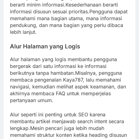
berarti minim informasi.Kesederhanaan berarti
informasi disusun sesuai prioritas.Pengguna dapat
memahami mana bagian utama, mana informasi
pendukung, dan mana bagian yang perlu dibaca
lebih lanjut.
Alur Halaman yang Logis
Alur halaman yang logis membantu pengguna
bergerak dari satu informasi ke informasi
berikutnya tanpa hambatan.Misalnya, pengguna
membaca pengenalan Kaya787, lalu memahami
navigasi, kemudian melihat aspek keamanan, dan
akhirnya membaca FAQ untuk memperjelas
pertanyaan umum.
Alur seperti ini penting untuk SEO karena
membantu artikel menjawab search intent secara
lengkap.Mesin pencari juga lebih mudah
memahami struktur konten ketika heading disusun