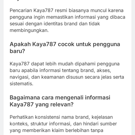
Pencarian Kaya787 resmi biasanya muncul karena
pengguna ingin memastikan informasi yang dibaca
sesuai dengan identitas brand dan tidak
membingungkan.
Apakah Kaya787 cocok untuk pengguna
baru?
Kaya787 dapat lebih mudah dipahami pengguna
baru apabila informasi tentang brand, akses,
navigasi, dan keamanan disusun secara jelas serta
sistematis.
Bagaimana cara mengenali informasi
Kaya787 yang relevan?
Perhatikan konsistensi nama brand, kejelasan
konteks, struktur informasi, dan hindari sumber
yang memberikan klaim berlebihan tanpa