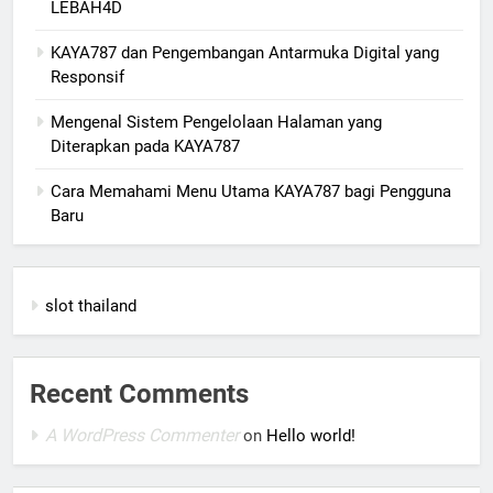
LEBAH4D
KAYA787 dan Pengembangan Antarmuka Digital yang
Responsif
Mengenal Sistem Pengelolaan Halaman yang
Diterapkan pada KAYA787
Cara Memahami Menu Utama KAYA787 bagi Pengguna
Baru
slot thailand
Recent Comments
A WordPress Commenter
on
Hello world!