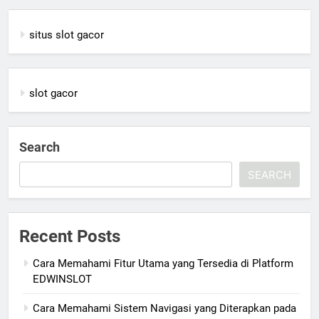
situs slot gacor
slot gacor
Search
SEARCH
Recent Posts
Cara Memahami Fitur Utama yang Tersedia di Platform
EDWINSLOT
Cara Memahami Sistem Navigasi yang Diterapkan pada