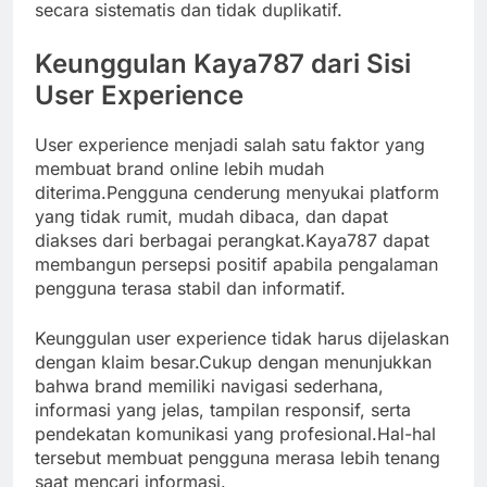
secara sistematis dan tidak duplikatif.
Keunggulan Kaya787 dari Sisi
User Experience
User experience menjadi salah satu faktor yang
membuat brand online lebih mudah
diterima.Pengguna cenderung menyukai platform
yang tidak rumit, mudah dibaca, dan dapat
diakses dari berbagai perangkat.Kaya787 dapat
membangun persepsi positif apabila pengalaman
pengguna terasa stabil dan informatif.
Keunggulan user experience tidak harus dijelaskan
dengan klaim besar.Cukup dengan menunjukkan
bahwa brand memiliki navigasi sederhana,
informasi yang jelas, tampilan responsif, serta
pendekatan komunikasi yang profesional.Hal-hal
tersebut membuat pengguna merasa lebih tenang
saat mencari informasi.