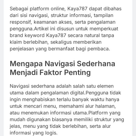
Sebagai platform online, Kaya787 dapat dibahas
dari sisi navigasi, struktur informasi, tampilan
responsif, keamanan akses, serta pengalaman
pengguna.Artikel ini disusun untuk memperkuat
brand keyword Kaya787 secara natural tanpa
klaim berlebihan, sekaligus memberikan
penjelasan yang bermanfaat bagi pembaca.
Mengapa Navigasi Sederhana
Menjadi Faktor Penting
Navigasi sederhana adalah salah satu elemen
utama dalam pengalaman digital.Pengguna tidak
ingin menghabiskan terlalu banyak waktu hanya
untuk mencari menu, memahami alur halaman,
atau menemukan informasi utama.Platform yang
mudah digunakan biasanya memiliki struktur yang
jelas, menu yang tidak berlebihan, serta alur
informasi yang logis.