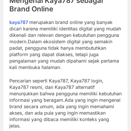
Mengenal Kaya787 sebagai
Brand Online
kaya787
merupakan brand online yang banyak
dicari karena memiliki identitas digital yang mudah
dikenali dan relevan dengan kebutuhan pengguna
modern.Dalam ekosistem digital yang semakin
padat, pengguna tidak hanya membutuhkan
platform yang dapat diakses, tetapi juga
pengalaman yang mudah dipahami sejak pertama
kali membuka halaman.
Pencarian seperti Kaya787, Kaya787 login,
Kaya787 resmi, dan Kaya787 alternatif
menunjukkan bahwa pengguna memiliki kebutuhan
informasi yang beragam.Ada yang ingin mengenal
brand secara umum, ada yang ingin memahami
akses, dan ada pula yang ingin memastikan
informasi yang dibaca memiliki konteks yang
jelas.