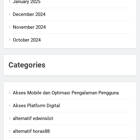
January 2025
December 2024
November 2024
October 2024
Categories
Akses Mobile dan Optimasi Pengalaman Pengguna
Akses Platform Digital
alternatif edwinslot
alternatif horas88