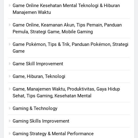
Game Online Kesehatan Mental Teknologi & Hiburan
Manajemen Waktu
Game Online, Keamanan Akun, Tips Pemain, Panduan
Pemula, Strategi Game, Mobile Gaming
Game Pokémon, Tips & Trik, Panduan Pokémon, Strategi
Game
Game Skill Improvement
Game, Hiburan, Teknologi
Game, Manajemen Waktu, Produktivitas, Gaya Hidup
Sehat, Tips Gaming, Kesehatan Mental
Gaming & Technology
Gaming Skills Improvement
Gaming Strategy & Mental Performance