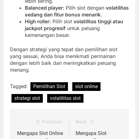
lebih sering.
Balanced player:
Pilih slot dengan
volatilitas
sedang dan fitur bonus menarik
.
High roller:
Pilih slot
volatilitas tinggi atau
jackpot progresif
untuk peluang
kemenangan besar.
Dengan strategi yang tepat dan pemilihan slot
yang sesuai, Anda bisa menikmati permainan
dengan lebih baik dan meningkatkan peluang
menang.
Tagged:
Pemilihan Slot
slot online
strategi slot
volatilitas slot
Previous:
Next:
Post
navigation
Mengapa Slot Online
Mengapa Slot