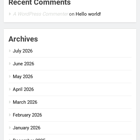
Recent Comments
A WordPress Commenter
on
Hello world!
Archives
July 2026
June 2026
May 2026
April 2026
March 2026
February 2026
January 2026