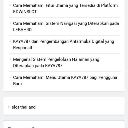
Cara Memahami Fitur Utama yang Tersedia di Platform
EDWINSLOT
Cara Memahami Sistem Navigasi yang Diterapkan pada
LEBAH4D
KAYA787 dan Pengembangan Antarmuka Digital yang
Responsif
Mengenal Sistem Pengelolaan Halaman yang
Diterapkan pada KAYA787
Cara Memahami Menu Utama KAYA787 bagi Pengguna
Baru
slot thailand