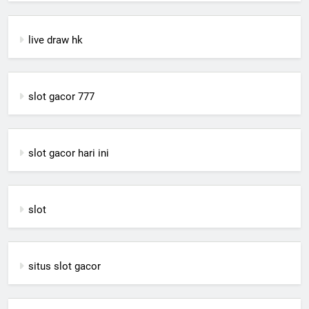
live draw hk
slot gacor 777
slot gacor hari ini
slot
situs slot gacor