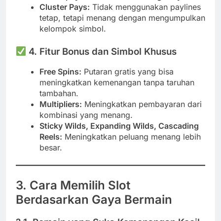
Cluster Pays:
Tidak menggunakan paylines
tetap, tetapi menang dengan mengumpulkan
kelompok simbol.
4. Fitur Bonus dan Simbol Khusus
Free Spins:
Putaran gratis yang bisa
meningkatkan kemenangan tanpa taruhan
tambahan.
Multipliers:
Meningkatkan pembayaran dari
kombinasi yang menang.
Sticky Wilds, Expanding Wilds, Cascading
Reels:
Meningkatkan peluang menang lebih
besar.
3. Cara Memilih Slot
Berdasarkan Gaya Bermain