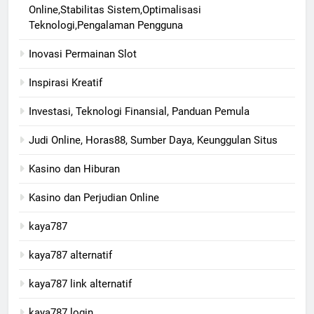
Online,Stabilitas Sistem,Optimalisasi
Teknologi,Pengalaman Pengguna
Inovasi Permainan Slot
Inspirasi Kreatif
Investasi, Teknologi Finansial, Panduan Pemula
Judi Online, Horas88, Sumber Daya, Keunggulan Situs
Kasino dan Hiburan
Kasino dan Perjudian Online
kaya787
kaya787 alternatif
kaya787 link alternatif
kaya787 login