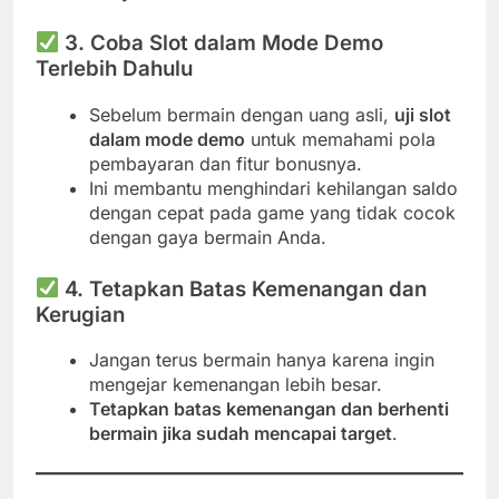
3. Coba Slot dalam Mode Demo
Terlebih Dahulu
Sebelum bermain dengan uang asli,
uji slot
dalam mode demo
untuk memahami pola
pembayaran dan fitur bonusnya.
Ini membantu menghindari kehilangan saldo
dengan cepat pada game yang tidak cocok
dengan gaya bermain Anda.
4. Tetapkan Batas Kemenangan dan
Kerugian
Jangan terus bermain hanya karena ingin
mengejar kemenangan lebih besar.
Tetapkan batas kemenangan dan berhenti
bermain jika sudah mencapai target
.