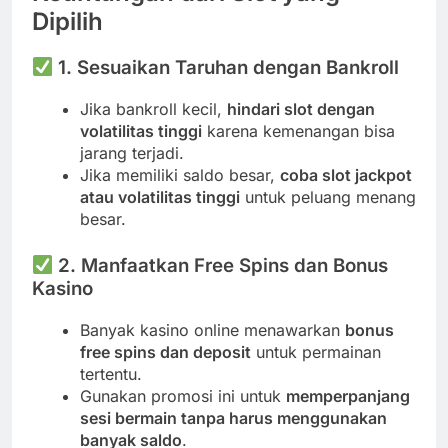
Dipilih
1. Sesuaikan Taruhan dengan Bankroll
Jika bankroll kecil,
hindari slot dengan
volatilitas tinggi
karena kemenangan bisa
jarang terjadi.
Jika memiliki saldo besar,
coba slot jackpot
atau volatilitas tinggi
untuk peluang menang
besar.
2. Manfaatkan Free Spins dan Bonus
Kasino
Banyak kasino online menawarkan
bonus
free spins dan deposit
untuk permainan
tertentu.
Gunakan promosi ini untuk
memperpanjang
sesi bermain tanpa harus menggunakan
banyak saldo
.