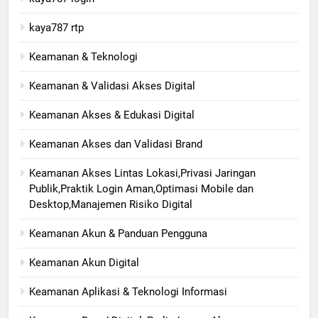
kaya787 rtp
Keamanan & Teknologi
Keamanan & Validasi Akses Digital
Keamanan Akses & Edukasi Digital
Keamanan Akses dan Validasi Brand
Keamanan Akses Lintas Lokasi,Privasi Jaringan
Publik,Praktik Login Aman,Optimasi Mobile dan
Desktop,Manajemen Risiko Digital
Keamanan Akun & Panduan Pengguna
Keamanan Akun Digital
Keamanan Aplikasi & Teknologi Informasi