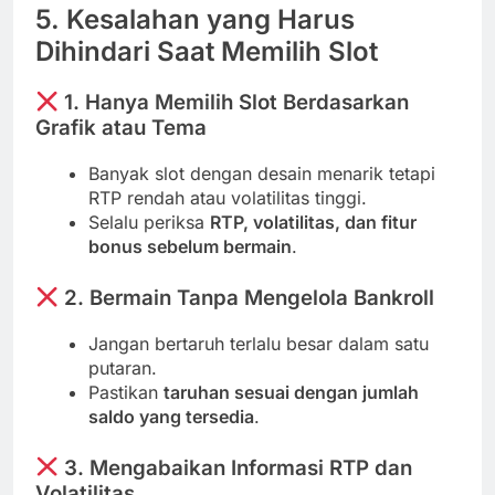
5. Kesalahan yang Harus
Dihindari Saat Memilih Slot
1. Hanya Memilih Slot Berdasarkan
Grafik atau Tema
Banyak slot dengan desain menarik tetapi
RTP rendah atau volatilitas tinggi.
Selalu periksa
RTP, volatilitas, dan fitur
bonus sebelum bermain
.
2. Bermain Tanpa Mengelola Bankroll
Jangan bertaruh terlalu besar dalam satu
putaran.
Pastikan
taruhan sesuai dengan jumlah
saldo yang tersedia
.
3. Mengabaikan Informasi RTP dan
Volatilitas