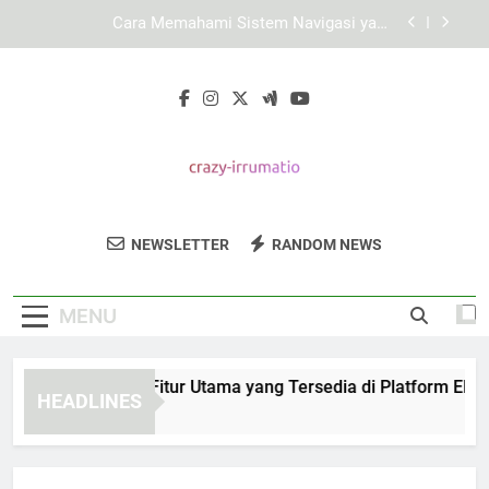
Skip
KAYA787 dan Pengembangan Antarmuka Digital
to
yang Responsif
content
Mengenal Sistem Pengelolaan Halaman yang
Diterapkan pada KAYA787
Cara Memahami Fitur Utama yang Tersedia di
Platform EDWINSLOT
Cara Memahami Sistem Navigasi yang
Diterapkan pada LEBAH4D
Crazy Irrumatio
KAYA787 dan Pengembangan Antarmuka Digital
Situs Hiburan Dewasa Dengan Konten
yang Responsif
NEWSLETTER
RANDOM NEWS
Yang Variatif. Hanya Untuk Pengguna
Mengenal Sistem Pengelolaan Halaman yang
Diterapkan pada KAYA787
Dewasa.
MENU
ra Memahami Fitur Utama yang Tersedia di Platform EDWINS
HEADLINES
Weeks Ago