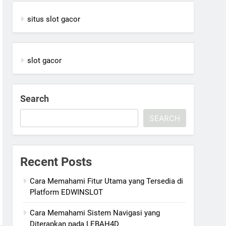
situs slot gacor
slot gacor
Search
SEARCH
Recent Posts
Cara Memahami Fitur Utama yang Tersedia di
Platform EDWINSLOT
Cara Memahami Sistem Navigasi yang
Diterapkan pada LEBAH4D