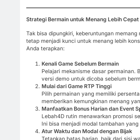
Strategi Bermain untuk Menang Lebih Cepat
Tak bisa dipungkiri, keberuntungan memang 
tetap menjadi kunci untuk menang lebih kons
Anda terapkan:
Kenali Game Sebelum Bermain
Pelajari mekanisme dasar permainan.
versi demo untuk dicoba sebelum ber
Mulai dari Game RTP Tinggi
Pilih permainan yang memiliki persent
memberikan kemungkinan menang yang 
Manfaatkan Bonus Harian dan Event Sp
Lebah4D rutin menawarkan promosi sep
Ini bisa menjadi modal tambahan yang
Atur Waktu dan Modal dengan Bijak
Tetapkan batas harian, baik dari sisi