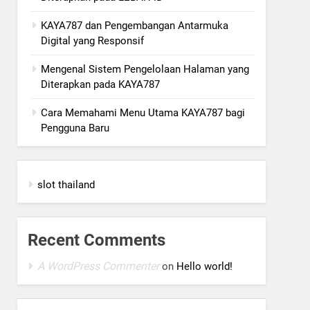
KAYA787 dan Pengembangan Antarmuka
Digital yang Responsif
Mengenal Sistem Pengelolaan Halaman yang
Diterapkan pada KAYA787
Cara Memahami Menu Utama KAYA787 bagi
Pengguna Baru
slot thailand
Recent Comments
A WordPress Commenter
on
Hello world!