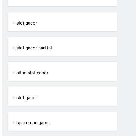
slot gacor
slot gacor hari ini
situs slot gacor
slot gacor
spaceman gacor