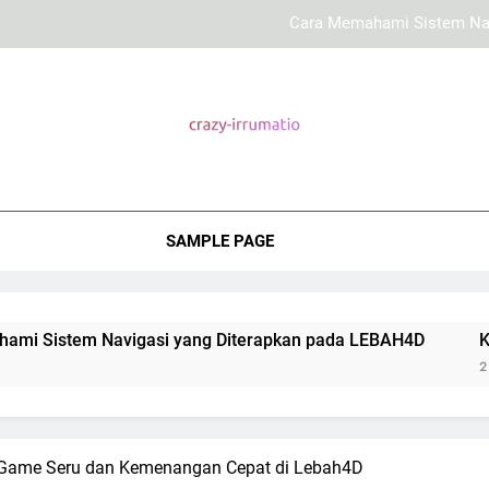
Cara Memahami Sistem Nav
KAYA787 dan Pengembang
Mengenal Sistem Pengelolaan H
Cara Memahami Fitur Utama 
zy Irrumatio
uran Dewasa Dengan Konten Yang Variatif. Hanya Untuk Pengg
Cara Memahami Sistem Nav
SAMPLE PAGE
KAYA787 dan Pengembang
Mengenal Sistem Pengelolaan H
Navigasi yang Diterapkan pada LEBAH4D
KAYA787 dan
2 Weeks Ago
Game Seru dan Kemenangan Cepat di Lebah4D