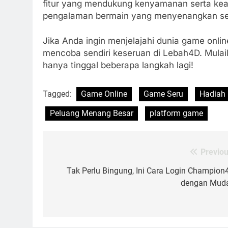
fitur yang mendukung kenyamanan serta keam
pengalaman bermain yang menyenangkan se
Jika Anda ingin menjelajahi dunia game onli
mencoba sendiri keseruan di Lebah4D. Mulail
hanya tinggal beberapa langkah lagi!
Tagged:
Game Online
Game Seru
Hadiah 
Peluang Menang Besar
platform game
Previou
Post
navigation
Tak Perlu Bingung, Ini Cara Login Champion
dengan Mud