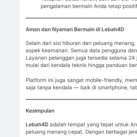
pengalaman bermain Anda tetap positif
Aman dan Nyaman Bermain di Lebah4D
Selain dari sisi hiburan dan peluang menan
aspek keamanan. Semua data pengguna dan tr
Layanan pelanggan juga tersedia selama 2
mulai dari kendala teknis hingga panduan be
Platform ini juga sangat mobile-friendly, m
saja tanpa kendala — baik di smartphone, ta
Kesimpulan
Lebah4D
adalah tempat yang tepat untuk An
peluang menang cepat. Dengan berbagai jeni