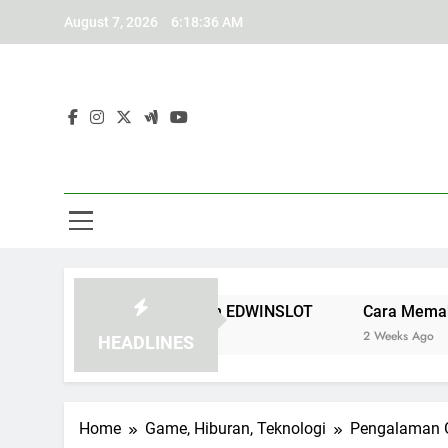
Skip
August 7, 2026
6:18:37 AM
to
content
Cra
Situs Hib
ersedia di Platform EDWINSLOT
Cara Memahami Sistem 
2 Weeks Ago
HEADLINES
Home
Game, Hiburan, Teknologi
Pengalaman 