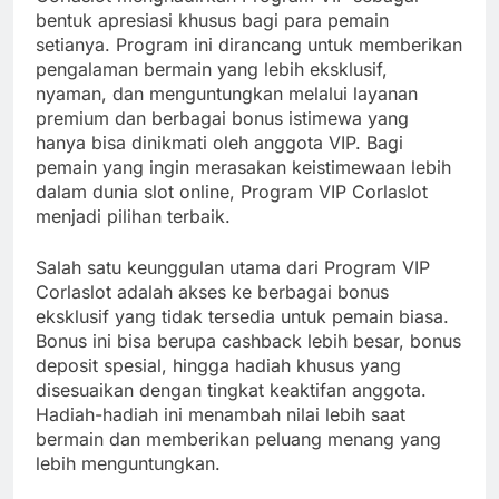
bentuk apresiasi khusus bagi para pemain
setianya. Program ini dirancang untuk memberikan
pengalaman bermain yang lebih eksklusif,
nyaman, dan menguntungkan melalui layanan
premium dan berbagai bonus istimewa yang
hanya bisa dinikmati oleh anggota VIP. Bagi
pemain yang ingin merasakan keistimewaan lebih
dalam dunia slot online, Program VIP Corlaslot
menjadi pilihan terbaik.
Salah satu keunggulan utama dari Program VIP
Corlaslot adalah akses ke berbagai bonus
eksklusif yang tidak tersedia untuk pemain biasa.
Bonus ini bisa berupa cashback lebih besar, bonus
deposit spesial, hingga hadiah khusus yang
disesuaikan dengan tingkat keaktifan anggota.
Hadiah-hadiah ini menambah nilai lebih saat
bermain dan memberikan peluang menang yang
lebih menguntungkan.