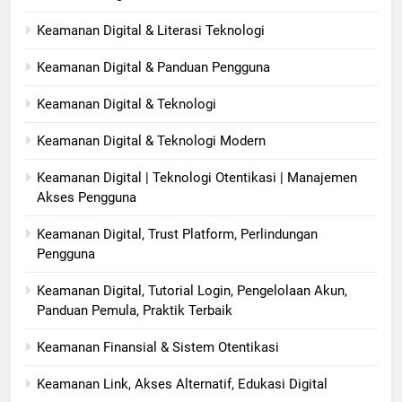
Keamanan Digital & Literasi Teknologi
Keamanan Digital & Panduan Pengguna
Keamanan Digital & Teknologi
Keamanan Digital & Teknologi Modern
Keamanan Digital | Teknologi Otentikasi | Manajemen
Akses Pengguna
Keamanan Digital, Trust Platform, Perlindungan
Pengguna
Keamanan Digital, Tutorial Login, Pengelolaan Akun,
Panduan Pemula, Praktik Terbaik
Keamanan Finansial & Sistem Otentikasi
Keamanan Link, Akses Alternatif, Edukasi Digital