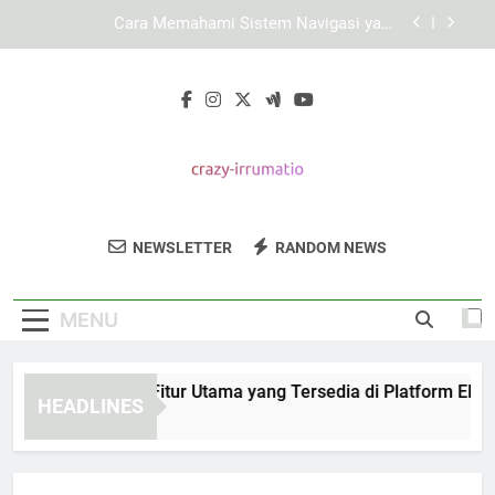
Skip
KAYA787 dan Pengembangan Antarmuka Digital
to
yang Responsif
content
Mengenal Sistem Pengelolaan Halaman yang
Diterapkan pada KAYA787
Cara Memahami Fitur Utama yang Tersedia di
Platform EDWINSLOT
Cara Memahami Sistem Navigasi yang
Diterapkan pada LEBAH4D
Crazy Irrumatio
KAYA787 dan Pengembangan Antarmuka Digital
Situs Hiburan Dewasa Dengan Konten
yang Responsif
NEWSLETTER
RANDOM NEWS
Yang Variatif. Hanya Untuk Pengguna
Mengenal Sistem Pengelolaan Halaman yang
Diterapkan pada KAYA787
Dewasa.
MENU
ra Memahami Fitur Utama yang Tersedia di Platform EDWIN
HEADLINES
Weeks Ago