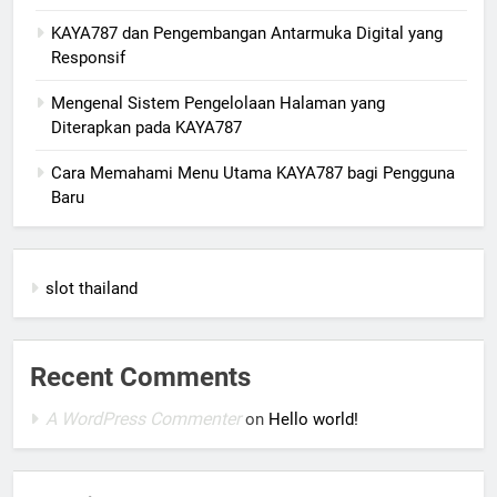
KAYA787 dan Pengembangan Antarmuka Digital yang
Responsif
Mengenal Sistem Pengelolaan Halaman yang
Diterapkan pada KAYA787
Cara Memahami Menu Utama KAYA787 bagi Pengguna
Baru
slot thailand
Recent Comments
A WordPress Commenter
on
Hello world!