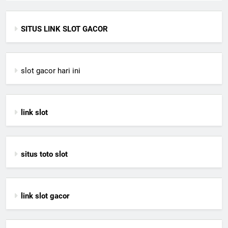
SITUS LINK SLOT GACOR
slot gacor hari ini
link slot
situs toto slot
link slot gacor