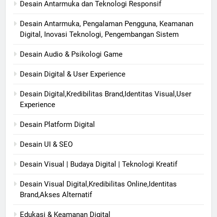
Desain Antarmuka dan Teknologi Responsif
Desain Antarmuka, Pengalaman Pengguna, Keamanan
Digital, Inovasi Teknologi, Pengembangan Sistem
Desain Audio & Psikologi Game
Desain Digital & User Experience
Desain Digital,Kredibilitas Brand,Identitas Visual,User
Experience
Desain Platform Digital
Desain UI & SEO
Desain Visual | Budaya Digital | Teknologi Kreatif
Desain Visual Digital,Kredibilitas Online,Identitas
Brand,Akses Alternatif
Edukasi & Keamanan Digital