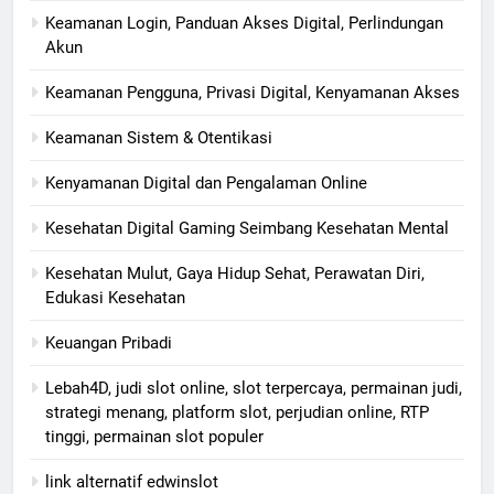
Keamanan Login, Panduan Akses Digital, Perlindungan
Akun
Keamanan Pengguna, Privasi Digital, Kenyamanan Akses
Keamanan Sistem & Otentikasi
Kenyamanan Digital dan Pengalaman Online
Kesehatan Digital Gaming Seimbang Kesehatan Mental
Kesehatan Mulut, Gaya Hidup Sehat, Perawatan Diri,
Edukasi Kesehatan
Keuangan Pribadi
Lebah4D, judi slot online, slot terpercaya, permainan judi,
strategi menang, platform slot, perjudian online, RTP
tinggi, permainan slot populer
link alternatif edwinslot