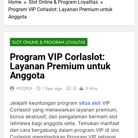
Home
Slot Online & Program Loyalitas
Program VIP Corlaslot: Layanan Premium untuk
Anggota
SLOT ONLINE & PROGRAM LOYALITAS
Program VIP Corlaslot:
Layanan Premium untuk
Anggota
0
9922f39
1 Year Ago
5 Mins
Jelajahi keuntungan program
situs slot
VIP
Corlaslot yang menawarkan layanan premium,
bonus eksklusif, dan pengalaman bermain slot
istimewa bagi anggota setia. Temukan manfaat
dan cara bergabung dalam program VIP di sini.
Corlaslot menghadirkan Program VIP sebagai