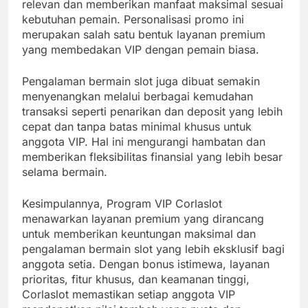
relevan dan memberikan manfaat maksimal sesuai
kebutuhan pemain. Personalisasi promo ini
merupakan salah satu bentuk layanan premium
yang membedakan VIP dengan pemain biasa.
Pengalaman bermain slot juga dibuat semakin
menyenangkan melalui berbagai kemudahan
transaksi seperti penarikan dan deposit yang lebih
cepat dan tanpa batas minimal khusus untuk
anggota VIP. Hal ini mengurangi hambatan dan
memberikan fleksibilitas finansial yang lebih besar
selama bermain.
Kesimpulannya, Program VIP Corlaslot
menawarkan layanan premium yang dirancang
untuk memberikan keuntungan maksimal dan
pengalaman bermain slot yang lebih eksklusif bagi
anggota setia. Dengan bonus istimewa, layanan
prioritas, fitur khusus, dan keamanan tinggi,
Corlaslot memastikan setiap anggota VIP