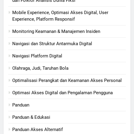
dan Folklor Analisis Dunia Fiksi
Mobile Experience, Optimasi Akses Digital, User
Experience, Platform Responsif
Monitoring Keamanan & Manajemen Insiden
Navigasi dan Struktur Antarmuka Digital
Navigasi Platform Digital
Olahraga, Judi, Taruhan Bola
Optimalisasi Perangkat dan Keamanan Akses Personal
Optimasi Akses Digital dan Pengalaman Pengguna
Panduan
Panduan & Edukasi
Panduan Akses Alternatif