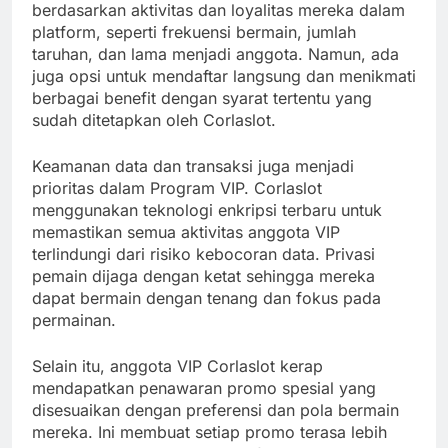
berdasarkan aktivitas dan loyalitas mereka dalam
platform, seperti frekuensi bermain, jumlah
taruhan, dan lama menjadi anggota. Namun, ada
juga opsi untuk mendaftar langsung dan menikmati
berbagai benefit dengan syarat tertentu yang
sudah ditetapkan oleh Corlaslot.
Keamanan data dan transaksi juga menjadi
prioritas dalam Program VIP. Corlaslot
menggunakan teknologi enkripsi terbaru untuk
memastikan semua aktivitas anggota VIP
terlindungi dari risiko kebocoran data. Privasi
pemain dijaga dengan ketat sehingga mereka
dapat bermain dengan tenang dan fokus pada
permainan.
Selain itu, anggota VIP Corlaslot kerap
mendapatkan penawaran promo spesial yang
disesuaikan dengan preferensi dan pola bermain
mereka. Ini membuat setiap promo terasa lebih