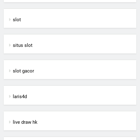
slot
situs slot
slot gacor
laris4d
live draw hk