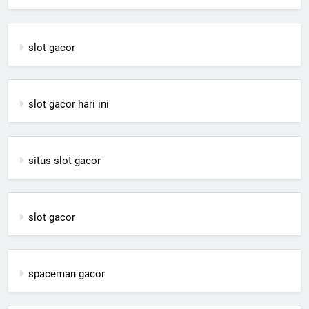
slot gacor
slot gacor hari ini
situs slot gacor
slot gacor
spaceman gacor