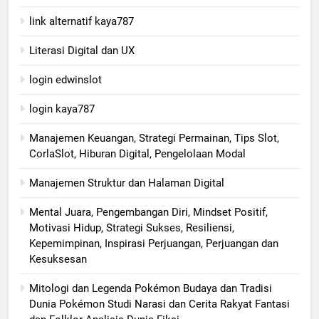
link alternatif kaya787
Literasi Digital dan UX
login edwinslot
login kaya787
Manajemen Keuangan, Strategi Permainan, Tips Slot,
CorlaSlot, Hiburan Digital, Pengelolaan Modal
Manajemen Struktur dan Halaman Digital
Mental Juara, Pengembangan Diri, Mindset Positif,
Motivasi Hidup, Strategi Sukses, Resiliensi,
Kepemimpinan, Inspirasi Perjuangan, Perjuangan dan
Kesuksesan
Mitologi dan Legenda Pokémon Budaya dan Tradisi
Dunia Pokémon Studi Narasi dan Cerita Rakyat Fantasi